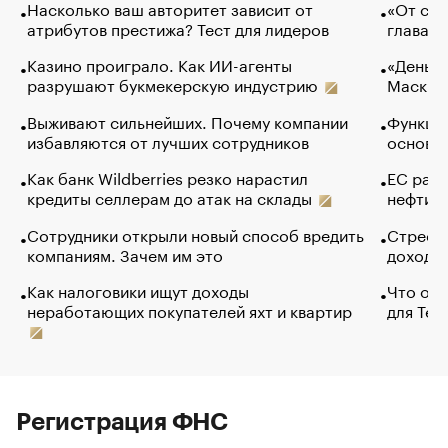
Насколько ваш авторитет зависит от
«От спо
атрибутов престижа? Тест для лидеров
глава к
Казино проиграло. Как ИИ-агенты
«Деньги
разрушают букмекерскую индустрию
Маск в 
Выживают сильнейших. Почему компании
Функции
избавляются от лучших сотрудников
основ э
Как банк Wildberries резко нарастил
ЕС раз
кредиты селлерам до атак на склады
нефти —
Сотрудники открыли новый способ вредить
Стресс 
компаниям. Зачем им это
доходов
Как налоговики ищут доходы
Что обв
неработающих покупателей яхт и квартир
для Tel
Регистрация ФНС