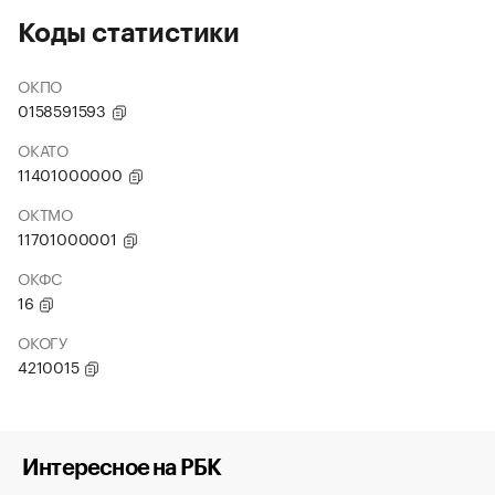
Коды статистики
ОКПО
0158591593
ОКАТО
11401000000
ОКТМО
11701000001
ОКФС
16
ОКОГУ
4210015
Интересное на РБК