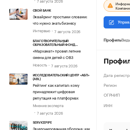
7 августа 2026
Информац
Компания
СВОЙ БАНК
Эквайринг простыми словами:
что нужно знать бизнесу
Управ
Интервью
7 августа 2026
Профиль
Виды
БЛАГОТВОРИТЕЛЬНЫЙ
ОБРАЗОВАТЕЛЬНЫЙ ФОНД
«МАРХАМАТ»
«Мархамат» провел летние
смены для детей с ОВЗ
Профи
Новость
7 августа 2026
Дата регистр
ИССЛЕДОВАТЕЛЬСКИЙ ЦЕНТР «АБП»
(ABL)
Регион
Рейтинг как капитал: кому
принадлежит цифровая
ОГРНИП
репутация на платформах
ИНН
Мнение эксперта
7 августа 2026
SERVICEPIPE
Эшелонированная оборона: как