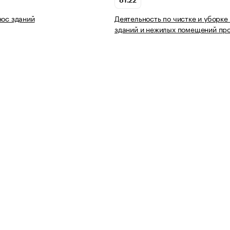
81.22
нос зданий
Деятельность по чистке и уборке
зданий и нежилых помещений пр