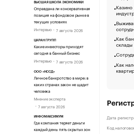
ВЫСШАЯ ШКОЛА ЭКОНОМИКИ
Казино
Оправдана ли консервативная
индуст
позиция на фондовом рынке в
текущих условиях
Выжива
сотруд
Интервью
7 августа 2026
Как бан
ЦАРАН ГРУПП
склады
Какие инвесторы приходят
сегодня в банный бизнес
Сотрудн
Интервью
7 августа 2026
Как нал
кварти
ООО «НССД»
Личное банкротство в мире: в
каких странах закон не щадит
человека
Мнение эксперта
Регист
7 августа 2026
Дата регистр
ИНФОМАКСИМУМ
Где компания теряет деньги
Код налогово
каждый день: пять скрытых зон