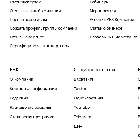
Стать экспертом
Вебинары
Отзывы о вашей компании
Мероприятия
Поделиться кейсом
Учебник РБК Компании
Создать профиль группы компаний
Статьи о бизнесе
Отзывы о сервисе
Словарь PR и маркетинга
Сертифицированные партнеры
РБК
Социальные сети
О компании
ВКонтакте
С
Контактная информация
Twitter
Е
Редакция
Одноклассники
Размещение рекламы
YouTube
Стажерская программа
Telegram
В
Дзен
К