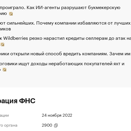
 проиграло. Как ИИ-агенты разрушают букмекерскую
рию
ют сильнейших. Почему компании избавляются от лучших
ников
к Wildberries резко нарастил кредиты селлерам до атак н
ики открыли новый способ вредить компаниям. Зачем им
оговики ищут доходы неработающих покупателей яхт и
р
рация ФНС
ации
24 ноября 2022
го органа
2900