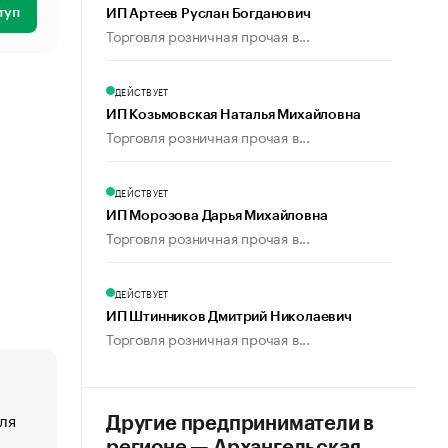
туп
ИП Артеев Руслан Богданович
Торговля розничная прочая в...
ДЕЙСТВУЕТ
ИП Козьмовская Наталья Михайловна
Торговля розничная прочая в...
ДЕЙСТВУЕТ
ИП Морозова Дарья Михайловна
Торговля розничная прочая в...
ДЕЙСТВУЕТ
ИП Штинников Дмитрий Николаевич
Торговля розничная прочая в...
ля
«От спорта тело стареет иначе». Как живет глава ко
Другие предприниматели в
создавшей GTA