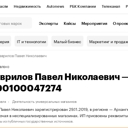
асли
Недвижимость
Autonews
РБК Компании
Телеканал
Р
К Курсы
РБК Life
Тренды
Визионеры
Национальные проекты
Эксперты
Кейсы
Мероприятия
О прое
онный клуб
Исследования
Кредитные рейтинги
Франшизы
Г
терия
IT и технологии
Малый бизнес
Маркетинг и прода
Проверка контрагентов
Политика
Экономика
Бизнес
аврилов Павел Николаевич
ы
ВЛЕНО
аврилов Павел Николаевич 
90100047274
овля
Деятельность универсальных магазинов
Павел Николаевич зарегистрирован 29.11.2019, в регионе — Арханг
очая в неспециализированных магазинах. ИП присвоены реквизи
ы из публичных государственных источников.