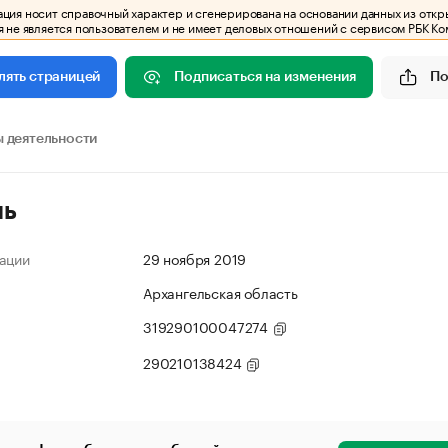
ия носит справочный характер и сгенерирована на основании данных из откр
 не является пользователем и не имеет деловых отношений с сервисом РБК Ко
Подписаться на изменения
По
лять страницей
 деятельности
ль
ации
29 ноября 2019
Архангельская область
319290100047274
290210138424