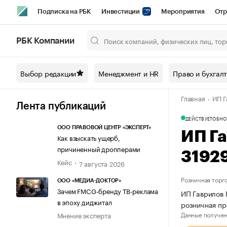
Подписка на РБК
Инвестиции
Мероприятия
Отр
Спорт
Школа управления РБК
РБК Образование
РБ
РБК Компании
Город
Стиль
Крипто
РБК Бизнес-среда
Дискусси
Выбор редакции
Менеджмент и HR
Право и бухгал
Спецпроекты СПб
Конференции СПб
Спецпроекты
Главная
ИП Г
Технологии и медиа
Финансы
Рынок наличной валют
Лента публикаций
ДЕЙСТВУЕТ
ОБНО
ООО ПРАВОВОЙ ЦЕНТР «ЭКСПЕРТ»
ИП Г
Как взыскать ущерб,
причиненный дропперами
3192
Кейс
7 августа 2026
Розничная торг
ООО «МЕДИА-ДОКТОР»
Зачем FMCG-бренду ТВ-реклама
ИП Гаврилов 
в эпоху диджитал
розничная пр
Данные получен
Мнение эксперта