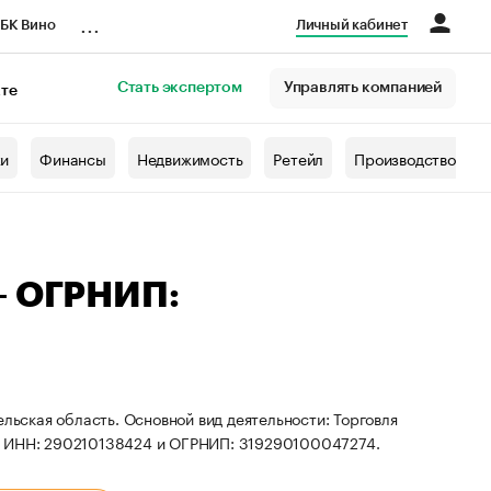
...
БК Вино
Личный кабинет
Стать экспертом
Управлять компанией
кте
азета
жи
Финансы
Недвижимость
Ретейл
Производство
— ОГРНИП:
ельская область. Основной вид деятельности: Торговля
ты ИНН: 290210138424 и ОГРНИП: 319290100047274.