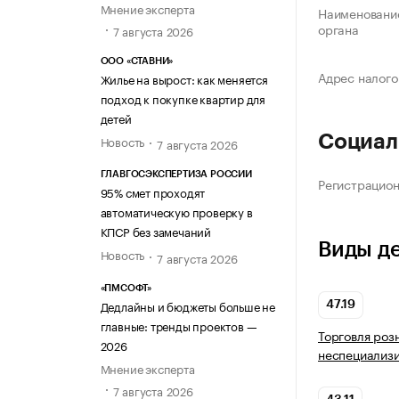
Мнение эксперта
Наименование
органа
7 августа 2026
ООО «СТАВНИ»
Адрес налого
Жилье на вырост: как меняется
подход к покупке квартир для
детей
Социал
Новость
7 августа 2026
ГЛАВГОСЭКСПЕРТИЗА РОССИИ
Регистрацио
95% смет проходят
автоматическую проверку в
КПСР без замечаний
Виды д
Новость
7 августа 2026
«ПМСОФТ»
Дедлайны и бюджеты больше не
47.19
главные: тренды проектов —
Торговля роз
2026
неспециализ
Мнение эксперта
7 августа 2026