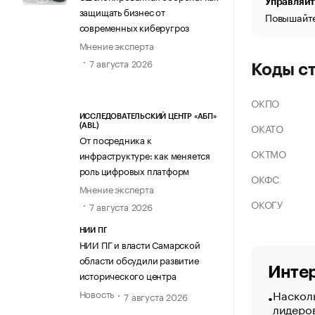
Управляйт
защищать бизнес от
Повышайте
современных киберугроз
Мнение эксперта
7 августа 2026
Коды с
ОКПО
ИССЛЕДОВАТЕЛЬСКИЙ ЦЕНТР «АБП»
ОКАТО
(ABL)
От посредника к
ОКТМО
инфраструктуре: как меняется
роль цифровых платформ
ОКФС
Мнение эксперта
ОКОГУ
7 августа 2026
НИИ ПГ
НИИ ПГ и власти Самарской
области обсудили развитие
Интер
исторического центра
Насколь
Новость
7 августа 2026
лидеро