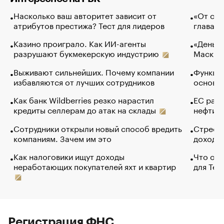
Насколько ваш авторитет зависит от
«От спо
атрибутов престижа? Тест для лидеров
глава к
Казино проиграло. Как ИИ-агенты
«Деньги
разрушают букмекерскую индустрию
Маск в 
Выживают сильнейших. Почему компании
Функции
избавляются от лучших сотрудников
основ э
Как банк Wildberries резко нарастил
ЕС раз
кредиты селлерам до атак на склады
нефти —
Сотрудники открыли новый способ вредить
Стресс 
компаниям. Зачем им это
доходов
Как налоговики ищут доходы
Что обв
неработающих покупателей яхт и квартир
для Tel
Регистрация ФНС