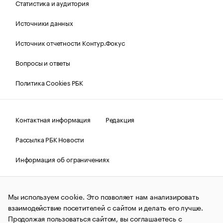
Статистика и аудитория
Источники данных
Источник отчетности Контур.Фокус
Вопросы и ответы
Политика Cookies РБК
Контактная информация
Редакция
Рассылка РБК Новости
Информация об ограничениях
Правовая информация
О соблюдении авторских прав
Мы используем cookie. Это позволяет нам анализировать
© АО «РОСБИЗНЕСКОНСАЛТИНГ»,
1995–2026.
Сообщения
и материалы информационного агентства «РБК»
взаимодействие посетителей с сайтом и делать его лучше.
(зарегистрировано Федеральной службой по надзору в сфере
Продолжая пользоваться сайтом, вы соглашаетесь с
связи, информационных технологий и массовых