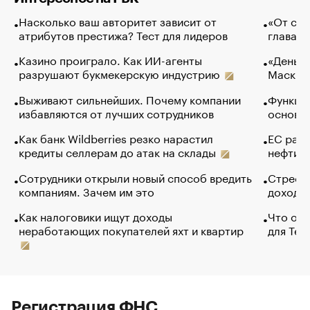
Насколько ваш авторитет зависит от
«От спо
атрибутов престижа? Тест для лидеров
глава к
Казино проиграло. Как ИИ-агенты
«Деньги
разрушают букмекерскую индустрию
Маск в 
Выживают сильнейших. Почему компании
Функции
избавляются от лучших сотрудников
основ э
Как банк Wildberries резко нарастил
ЕС раз
кредиты селлерам до атак на склады
нефти —
Сотрудники открыли новый способ вредить
Стресс 
компаниям. Зачем им это
доходов
Как налоговики ищут доходы
Что обв
неработающих покупателей яхт и квартир
для Tel
Регистрация ФНС