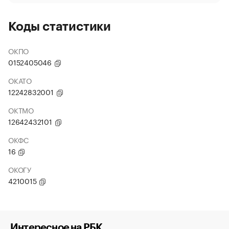
Коды статистики
ОКПО
0152405046
ОКАТО
12242832001
ОКТМО
12642432101
ОКФС
16
ОКОГУ
4210015
Интересное на РБК