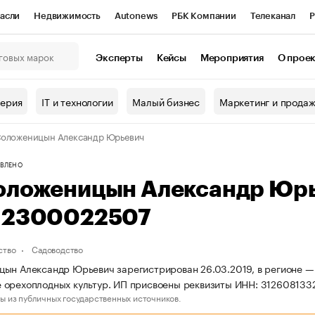
асли
Недвижимость
Autonews
РБК Компании
Телеканал
Р
К Курсы
РБК Life
Тренды
Визионеры
Национальные проекты
Эксперты
Кейсы
Мероприятия
О прое
онный клуб
Исследования
Кредитные рейтинги
Франшизы
Г
терия
IT и технологии
Малый бизнес
Маркетинг и прода
Проверка контрагентов
Политика
Экономика
Бизнес
оложеницын Александр Юрьевич
ы
ВЛЕНО
оложеницын Александр Юр
12300022507
ство
Садоводство
ын Александр Юрьевич зарегистрирован 26.03.2019, в регионе — 
 орехоплодных культур. ИП присвоены реквизиты ИНН: 31260813
ы из публичных государственных источников.