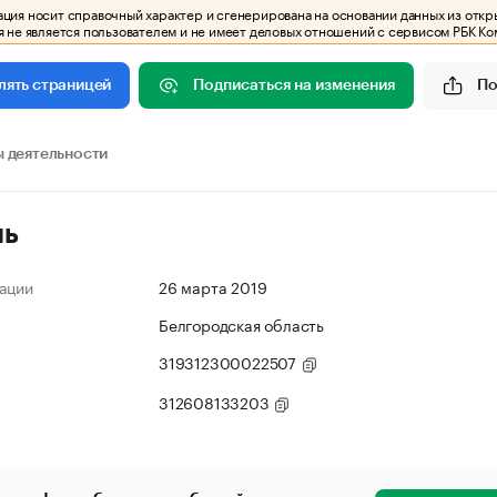
ия носит справочный характер и сгенерирована на основании данных из откр
 не является пользователем и не имеет деловых отношений с сервисом РБК Ко
Подписаться на изменения
По
лять страницей
 деятельности
ль
ации
26 марта 2019
Белгородская область
319312300022507
312608133203