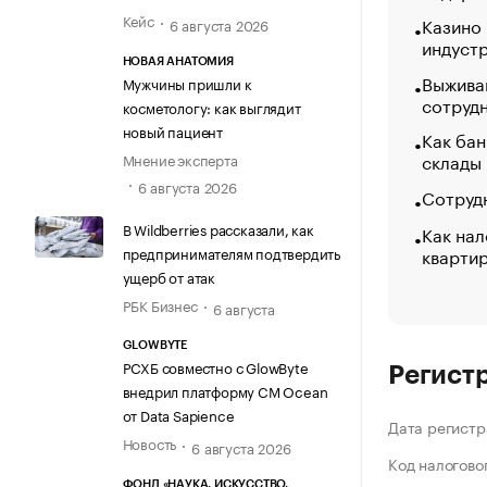
Кейс
Казино
6 августа 2026
индуст
НОВАЯ АНАТОМИЯ
Выжива
Мужчины пришли к
сотруд
косметологу: как выглядит
новый пациент
Как бан
склады
Мнение эксперта
6 августа 2026
Сотрудн
В Wildberries рассказали, как
Как нал
кварти
предпринимателям подтвердить
ущерб от атак
РБК Бизнес
6 августа
GLOWBYTE
РСХБ совместно с GlowByte
Регист
внедрил платформу CM Ocean
от Data Sapience
Дата регистр
Новость
6 августа 2026
Код налогово
ФОНД «НАУКА. ИСКУССТВО.