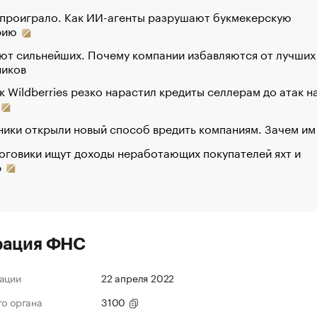
 проиграло. Как ИИ-агенты разрушают букмекерскую
рию
ют сильнейших. Почему компании избавляются от лучших
ников
к Wildberries резко нарастил кредиты селлерам до атак н
ики открыли новый способ вредить компаниям. Зачем им
оговики ищут доходы неработающих покупателей яхт и
р
рация ФНС
ации
22 апреля 2022
го органа
3100