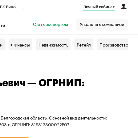
...
БК Вино
Личный кабинет
Стать экспертом
Управлять компанией
кте
азета
жи
Финансы
Недвижимость
Ретейл
Производство
ьевич — ОГРНИП:
Белгородская область. Основной вид деятельности:
3203 и ОГРНИП: 319312300022507.