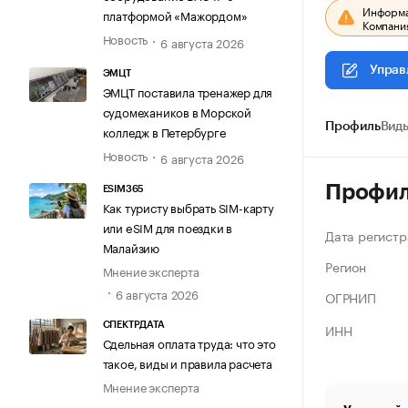
Информац
платформой «Мажордом»
Компания
Новость
6 августа 2026
Управ
ЭМЦТ
ЭМЦТ поставила тренажер для
судомехаников в Морской
Профиль
Виды
колледж в Петербурге
Новость
6 августа 2026
Профи
ESIM365
Как туристу выбрать SIM-карту
или eSIM для поездки в
Дата регистр
Малайзию
Регион
Мнение эксперта
6 августа 2026
ОГРНИП
ИНН
СПЕКТРДАТА
Сдельная оплата труда: что это
такое, виды и правила расчета
Мнение эксперта