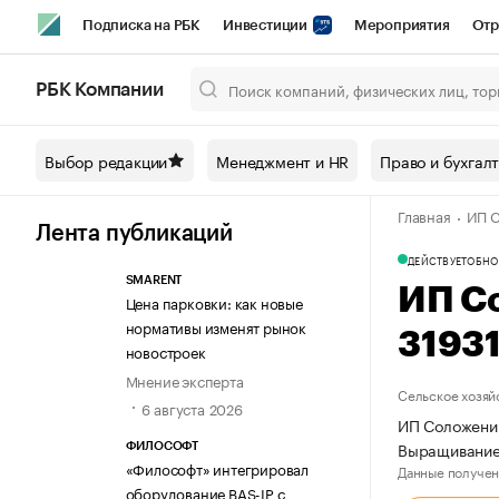
Подписка на РБК
Инвестиции
Мероприятия
Отр
Спорт
Школа управления РБК
РБК Образование
РБ
РБК Компании
Город
Стиль
Крипто
РБК Бизнес-среда
Дискусси
Выбор редакции
Менеджмент и HR
Право и бухгал
Спецпроекты СПб
Конференции СПб
Спецпроекты
Главная
ИП С
Технологии и медиа
Финансы
Рынок наличной валют
Лента публикаций
ДЕЙСТВУЕТ
ОБНО
SMARENT
ИП С
Цена парковки: как новые
нормативы изменят рынок
3193
новостроек
Мнение эксперта
Сельское хозяй
6 августа 2026
ИП Соложениц
Выращивание
ФИЛОСОФТ
«Философт» интегрировал
Данные получен
оборудование BAS-IP с