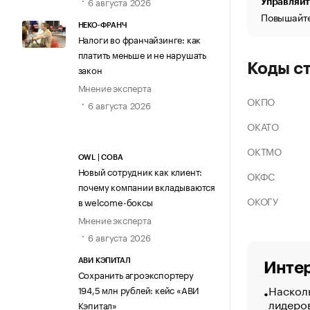
6 августа 2026
Управляйт
Повышайте
НЕКО-ФРАНЧ
Налоги во франчайзинге: как
платить меньше и не нарушать
Коды с
закон
Мнение эксперта
ОКПО
6 августа 2026
ОКАТО
ОКТМО
OWL | СОВА
Новый сотрудник как клиент:
ОКФС
почему компании вкладываются
ОКОГУ
в welcome-боксы
Мнение эксперта
6 августа 2026
АВИ КЭПИТАЛ
Интер
Сохранить агроэкспортеру
Насколь
194,5 млн рублей: кейс «АВИ
лидеро
Кэпитал»