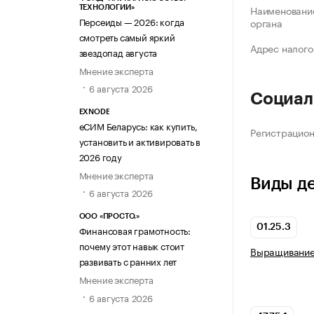
Наименование
ТЕХНОЛОГИИ»
Персеиды — 2026: когда
органа
смотреть самый яркий
Адрес налого
звездопад августа
Мнение эксперта
6 августа 2026
Социал
EXNODE
еСИМ Беларусь: как купить,
Регистрацио
установить и активировать в
2026 году
Мнение эксперта
Виды д
6 августа 2026
ООО «ПРОСТО.»
01.25.3
Финансовая грамотность:
почему этот навык стоит
Выращивание
развивать с ранних лет
Мнение эксперта
6 августа 2026