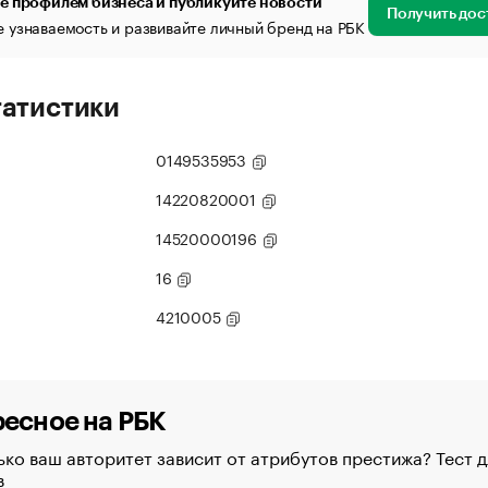
е профилем бизнеса и публикуйте новости
Получить дос
 узнаваемость и развивайте личный бренд на РБК
татистики
0149535953
14220820001
14520000196
16
4210005
есное на РБК
ко ваш авторитет зависит от атрибутов престижа? Тест д
в