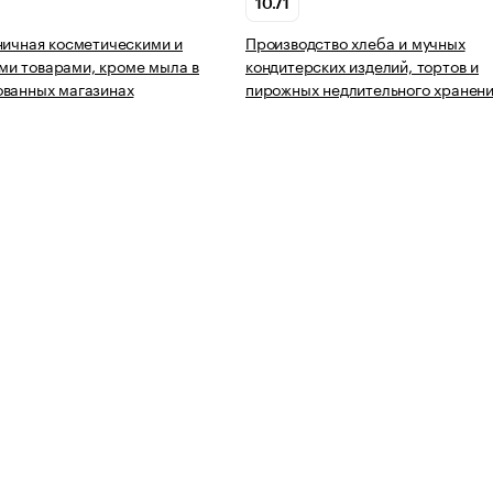
10.71
ничная косметическими и
Производство хлеба и мучных
и товарами, кроме мыла в
кондитерских изделий, тортов и
ованных магазинах
пирожных недлительного хранен