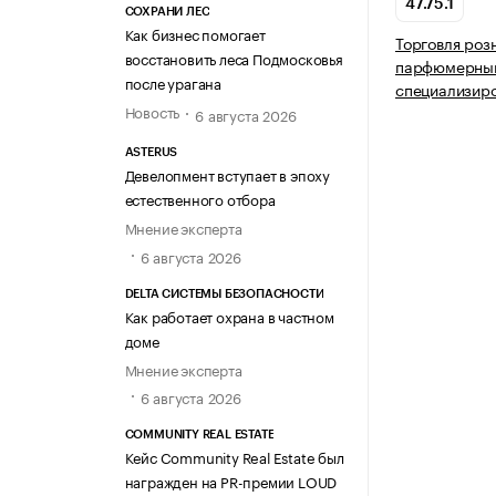
47.75.1
СОХРАНИ ЛЕС
Как бизнес помогает
Торговля роз
восстановить леса Подмосковья
парфюмерным
после урагана
специализир
Новость
6 августа 2026
ASTERUS
Девелопмент вступает в эпоху
естественного отбора
Мнение эксперта
6 августа 2026
DELTA СИСТЕМЫ БЕЗОПАСНОСТИ
Как работает охрана в частном
доме
Мнение эксперта
6 августа 2026
COMMUNITY REAL ESTATE
Кейс Community Real Estate был
награжден на PR-премии LOUD