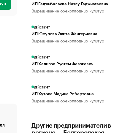
туп
ИП Гаджибалаева Назлу Гаджиагаевна
Выращивание орехоплодных культур
ДЕЙСТВУЕТ
ИП Юсупова Элита Жангериевна
Выращивание орехоплодных культур
ДЕЙСТВУЕТ
ИП Халилов Рустем Февзиевич
Выращивание орехоплодных культур
ДЕЙСТВУЕТ
ИП Хутова Мадина Робертовна
Выращивание орехоплодных культур
ля
«От спорта тело стареет иначе». Как живет глава ко
Другие предприниматели в
создавшей GTA