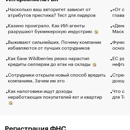
Насколько ваш авторитет зависит от
«От спо
атрибутов престижа? Тест для лидеров
глава к
Казино проиграло. Как ИИ-агенты
«Деньги
разрушают букмекерскую индустрию
Маск в 
Выживают сильнейших. Почему компании
Функции
избавляются от лучших сотрудников
основ э
Как банк Wildberries резко нарастил
ЕС раз
кредиты селлерам до атак на склады
нефти —
Сотрудники открыли новый способ вредить
Стресс 
компаниям. Зачем им это
доходов
Как налоговики ищут доходы
Что обв
неработающих покупателей яхт и квартир
для Tel
Регистрация ФНС