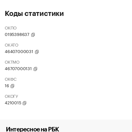
Коды статистики
ОКПО
0195398637
ОКАТО
46407000031
ОКТМО
46707000131
ОКФС
16
ОКОГУ
4210015
Интересное на РБК