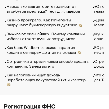
Насколько ваш авторитет зависит от
«От спо
атрибутов престижа? Тест для лидеров
глава к
Казино проиграло. Как ИИ-агенты
«Деньги
разрушают букмекерскую индустрию
Маск в 
Выживают сильнейших. Почему компании
Функции
избавляются от лучших сотрудников
основ э
Как банк Wildberries резко нарастил
ЕС раз
кредиты селлерам до атак на склады
нефти —
Сотрудники открыли новый способ вредить
Стресс 
компаниям. Зачем им это
доходов
Как налоговики ищут доходы
Что обв
неработающих покупателей яхт и квартир
для Tel
Регистрация ФНС