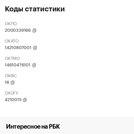
Коды статистики
ОКПО
2000339166
ОКАТО
14210807001
ОКТМО
14610476101
ОКФС
16
ОКОГУ
4210015
Интересное на РБК