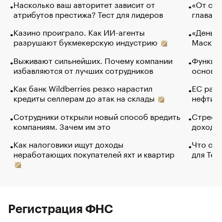
Насколько ваш авторитет зависит от
«От спо
атрибутов престижа? Тест для лидеров
глава к
Казино проиграло. Как ИИ-агенты
«Деньги
разрушают букмекерскую индустрию
Маск в 
Выживают сильнейших. Почему компании
Функции
избавляются от лучших сотрудников
основ э
Как банк Wildberries резко нарастил
ЕС раз
кредиты селлерам до атак на склады
нефти —
Сотрудники открыли новый способ вредить
Стресс 
компаниям. Зачем им это
доходов
Как налоговики ищут доходы
Что обв
неработающих покупателей яхт и квартир
для Tel
Регистрация ФНС