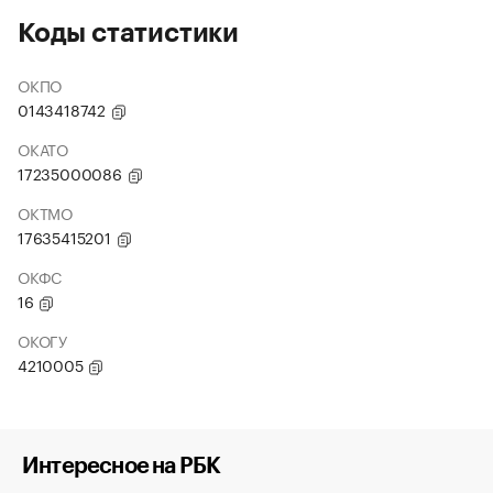
Коды статистики
ОКПО
0143418742
ОКАТО
17235000086
ОКТМО
17635415201
ОКФС
16
ОКОГУ
4210005
Интересное на РБК