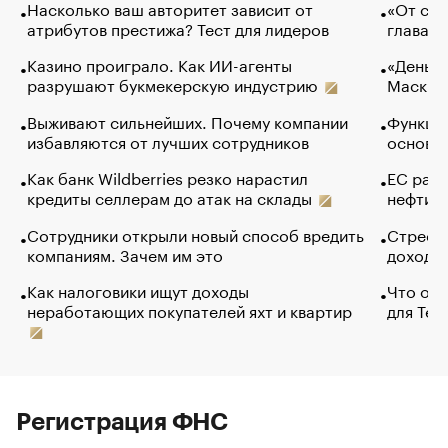
Насколько ваш авторитет зависит от
«От спо
атрибутов престижа? Тест для лидеров
глава к
Казино проиграло. Как ИИ-агенты
«Деньги
разрушают букмекерскую индустрию
Маск в 
Выживают сильнейших. Почему компании
Функции
избавляются от лучших сотрудников
основ э
Как банк Wildberries резко нарастил
ЕС раз
кредиты селлерам до атак на склады
нефти —
Сотрудники открыли новый способ вредить
Стресс 
компаниям. Зачем им это
доходов
Как налоговики ищут доходы
Что обв
неработающих покупателей яхт и квартир
для Tel
Регистрация ФНС