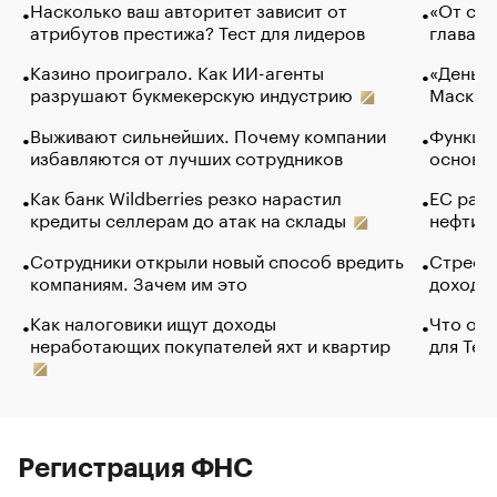
Насколько ваш авторитет зависит от
«От спо
атрибутов престижа? Тест для лидеров
глава к
Казино проиграло. Как ИИ-агенты
«Деньги
разрушают букмекерскую индустрию
Маск в 
Выживают сильнейших. Почему компании
Функции
избавляются от лучших сотрудников
основ э
Как банк Wildberries резко нарастил
ЕС раз
кредиты селлерам до атак на склады
нефти —
Сотрудники открыли новый способ вредить
Стресс 
компаниям. Зачем им это
доходов
Как налоговики ищут доходы
Что обв
неработающих покупателей яхт и квартир
для Tel
Регистрация ФНС