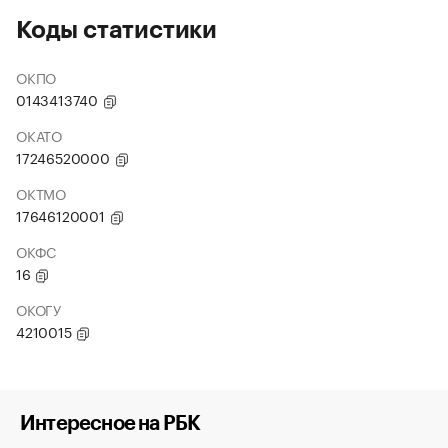
Коды статистики
ОКПО
0143413740
ОКАТО
17246520000
ОКТМО
17646120001
ОКФС
16
ОКОГУ
4210015
Интересное на РБК