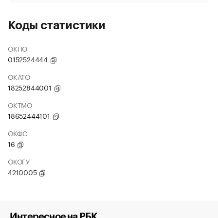
Коды статистики
ОКПО
0152524444
ОКАТО
18252844001
ОКТМО
18652444101
ОКФС
16
ОКОГУ
4210005
Интересное на РБК