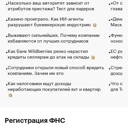
Насколько ваш авторитет зависит от
«От спо
атрибутов престижа? Тест для лидеров
глава к
Казино проиграло. Как ИИ-агенты
«Деньги
разрушают букмекерскую индустрию
Маск в 
Выживают сильнейших. Почему компании
Функции
избавляются от лучших сотрудников
основ э
Как банк Wildberries резко нарастил
ЕС раз
кредиты селлерам до атак на склады
нефти —
Сотрудники открыли новый способ вредить
Стресс 
компаниям. Зачем им это
доходов
Как налоговики ищут доходы
Что обв
неработающих покупателей яхт и квартир
для Tel
Регистрация ФНС