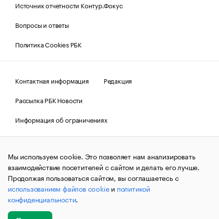
Источник отчетности Контур.Фокус
Вопросы и ответы
Политика Cookies РБК
Контактная информация
Редакция
Рассылка РБК Новости
Информация об ограничениях
Правовая информация
О соблюдении авторских прав
Мы используем cookie. Это позволяет нам анализировать
© АО «РОСБИЗНЕСКОНСАЛТИНГ»,
1995–2026.
Сообщения
и материалы информационного агентства «РБК»
взаимодействие посетителей с сайтом и делать его лучше.
(зарегистрировано Федеральной службой по надзору в сфере
Продолжая пользоваться сайтом, вы соглашаетесь с
связи, информационных технологий и массовых
использованием файлов cookie
и
политикой
коммуникаций (Роскомнадзор) 09.12.2015 за номером ИА
№ФС77-63848) сопровождаются пометкой «РБК». Отдельные
конфиденциальности
.
публикации могут содержать информацию,
не предназначенную для пользователей