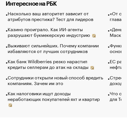
Интересное на РБК
Насколько ваш авторитет зависит от
«От спо
атрибутов престижа? Тест для лидеров
глава к
Казино проиграло. Как ИИ-агенты
«Деньги
разрушают букмекерскую индустрию
Маск в 
Выживают сильнейших. Почему компании
Функции
избавляются от лучших сотрудников
основ э
Как банк Wildberries резко нарастил
ЕС раз
кредиты селлерам до атак на склады
нефти —
Сотрудники открыли новый способ вредить
Стресс 
компаниям. Зачем им это
доходов
Как налоговики ищут доходы
Что обв
неработающих покупателей яхт и квартир
для Tel