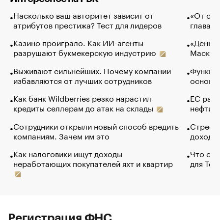
Насколько ваш авторитет зависит от
«От спо
атрибутов престижа? Тест для лидеров
глава к
Казино проиграло. Как ИИ-агенты
«Деньги
разрушают букмекерскую индустрию
Маск в 
Выживают сильнейших. Почему компании
Функции
избавляются от лучших сотрудников
основ э
Как банк Wildberries резко нарастил
ЕС раз
кредиты селлерам до атак на склады
нефти —
Сотрудники открыли новый способ вредить
Стресс 
компаниям. Зачем им это
доходов
Как налоговики ищут доходы
Что обв
неработающих покупателей яхт и квартир
для Tel
Регистрация ФНС