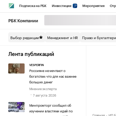
Подписка на РБК
Инвестиции
Мероприятия
Отр
Спорт
Школа управления РБК
РБК Образование
РБ
РБК Компании
Стиль
Крипто
РБК Бизнес-среда
Дискуссионный кл
Выбор редакции
Менеджмент и HR
Право и бухгалтер
Спецпроекты СПб
Конференции СПб
Спецпроекты
Технологии и медиа
Финансы
Рынок наличной валют
Лента публикаций
VESPERFIN
Россияне не мечтают о
богатстве: что для нас важнее
больших денег
Мнение эксперта
7 августа 2026
Минпромторг сообщил об
изучении властями идей по
Главная
ИП Б