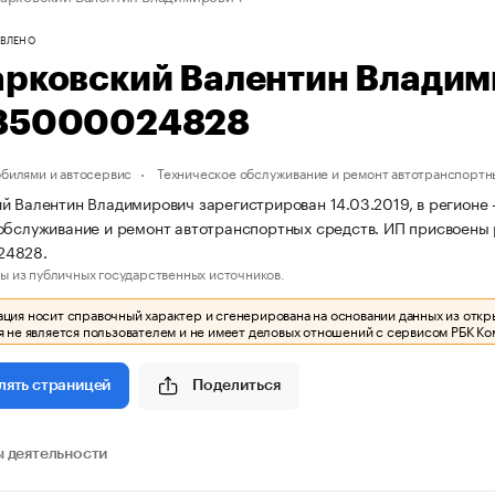
ВЛЕНО
арковский Валентин Влади
85000024828
обилями и автосервис
Техническое обслуживание и ремонт автотранспортн
й Валентин Владимирович зарегистрирован 14.03.2019, в регионе 
обслуживание и ремонт автотранспортных средств. ИП присвоен
24828.
ы из публичных государственных источников.
ия носит справочный характер и сгенерирована на основании данных из откр
 не является пользователем и не имеет деловых отношений с сервисом РБК Ко
Поделиться
лять страницей
 деятельности