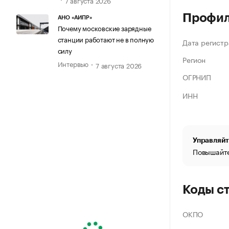
Профи
АНО «АИПР»
Почему московские зарядные
станции работают не в полную
Дата регистр
силу
Регион
Интервью
7 августа 2026
ОГРНИП
ИНН
Управляйт
Повышайте
Коды с
ОКПО