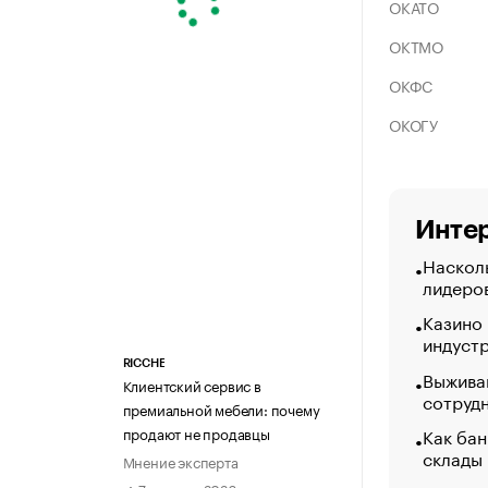
ОКАТО
ОКТМО
ОКФС
ОКОГУ
Интер
Насколь
лидеро
Казино
индуст
RICCHE
Выжива
Клиентский сервис в
сотруд
премиальной мебели: почему
Как бан
продают не продавцы
склады
Мнение эксперта