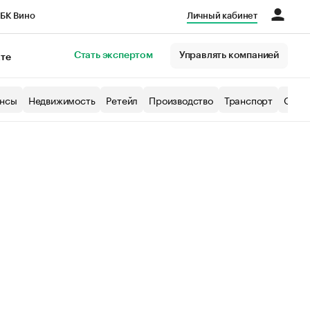
БК Вино
Личный кабинет
Город
Стать экспертом
Управлять компанией
кте
нсы
Недвижимость
Ретейл
Производство
Транспорт
Образ