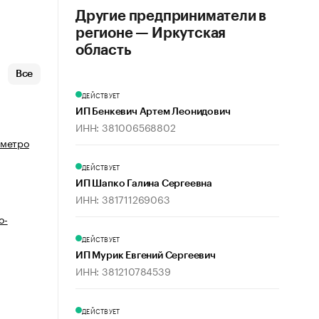
Другие предприниматели в
регионе — Иркутская
область
Все
ДЕЙСТВУЕТ
ИП Бенкевич Артем Леонидович
ИНН: 381006568802
 метро
ДЕЙСТВУЕТ
ИП Шапко Галина Сергеевна
ИНН: 381711269063
о-
ДЕЙСТВУЕТ
ИП Мурик Евгений Сергеевич
ИНН: 381210784539
ДЕЙСТВУЕТ