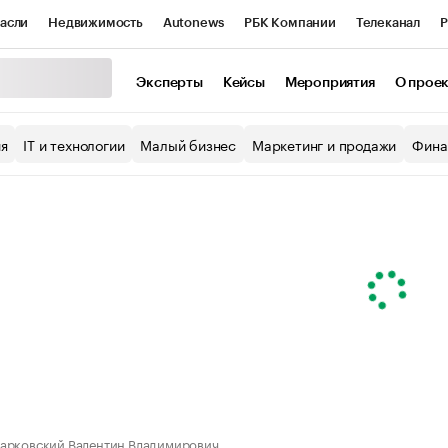
асли
Недвижимость
Autonews
РБК Компании
Телеканал
Р
К Курсы
РБК Life
Тренды
Визионеры
Национальные проекты
Эксперты
Кейсы
Мероприятия
О прое
уб
Исследования
Кредитные рейтинги
Франшизы
Газета
ия
IT и технологии
Малый бизнес
Маркетинг и продажи
Фина
Проверка контрагентов
Политика
Экономика
Бизнес
ы
арковский Валентин Владимирович