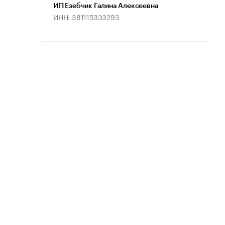
ИП Езебчик Галина Алексеевна
ИНН: 381115333293