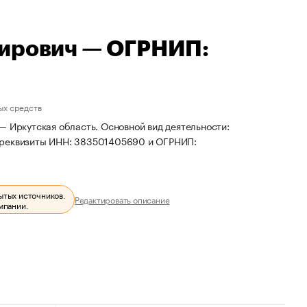
мирович — ОГРНИП:
ых средств
— Иркутская область. Основной вид деятельности:
ы реквизиты ИНН: 383501405690 и ОГРНИП:
ытых источников.
Редактировать описание
мпании.