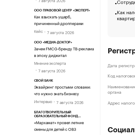
7 августа 2026
Сотрудн
Как нал
ООО ПРАВОВОЙ ЦЕНТР «ЭКСПЕРТ»
Как взыскать ущерб,
кварти
причиненный дропперами
Кейс
7 августа 2026
ООО «МЕДИА-ДОКТОР»
Зачем FMCG-бренду ТВ-реклама
Регист
в эпоху диджитал
Мнение эксперта
Дата регистр
7 августа 2026
Код налогово
СВОЙ БАНК
Наименование
Эквайринг простыми словами:
органа
что нужно знать бизнесу
Интервью
7 августа 2026
Адрес налого
БЛАГОТВОРИТЕЛЬНЫЙ
ОБРАЗОВАТЕЛЬНЫЙ ФОНД
«МАРХАМАТ»
«Мархамат» провел летние
смены для детей с ОВЗ
Социал