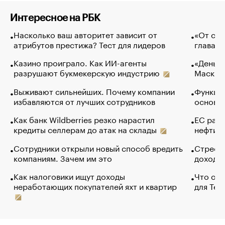
Интересное на РБК
Насколько ваш авторитет зависит от
«От спо
атрибутов престижа? Тест для лидеров
глава к
Казино проиграло. Как ИИ-агенты
«Деньги
разрушают букмекерскую индустрию
Маск в 
Выживают сильнейших. Почему компании
Функции
избавляются от лучших сотрудников
основ э
Как банк Wildberries резко нарастил
ЕС раз
кредиты селлерам до атак на склады
нефти —
Сотрудники открыли новый способ вредить
Стресс 
компаниям. Зачем им это
доходов
Как налоговики ищут доходы
Что обв
неработающих покупателей яхт и квартир
для Tel