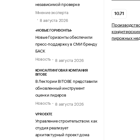
независимой проверке
Мнение эксперта
10.71
8 августа 2026
Производство
кондитерских
«НОВЫЕ ГОРИЗОНТЫ»
Новые Горизонты обеспечили
пирожных нед
пресс-поддержку в СМИ бренду
БАСК
Новость
8 августа 2026
КОНСАЛТИНГОВАЯ КОМПАНИЯ
BITOBE
В Лектории BITOBE представили
обновленный инструмент
оценки лидеров
Новость
8 августа 2026
VPROEKTE
Управление строительством: как
студия реализует
архитектурный проект дома