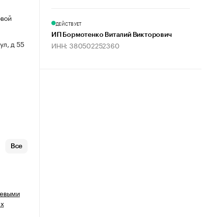
овой
ДЕЙСТВУЕТ
ИП Бормотенко Виталий Викторович
ул, д 55
ИНН: 380502252360
Все
щевыми
ых