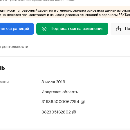
ия носит справочный характер и сгенерирована на основании данных из откр
 не является пользователем и не имеет деловых отношений с сервисом РБК Ко
Подписаться на изменения
По
лять страницей
 деятельности
ль
ации
3 июля 2019
Иркутская область
319385000067294
382305162802