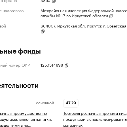
го органа
3850
 налогового
Межрайонная инспекция Федеральной налог
службы № 17 по Иркутской области
вой
664007, Иркутская обл, Иркутск г, Советская 
ьные фонды
нный номер СФР
1250514898
еятельности
47.29
ОСНОВНОЙ
ничная преимущественно
Торговля розничная прочими пи
дуктами, включая напитки,
продуктами в специализированн
изделиями в не…
магазинах