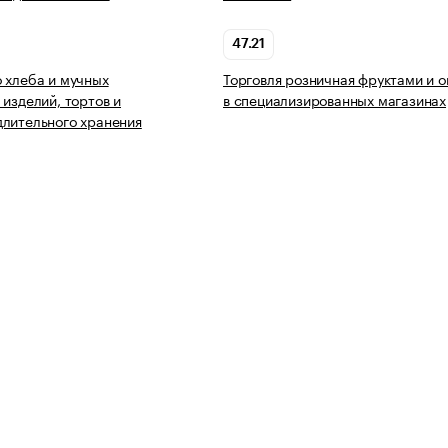
47.21
 хлеба и мучных
Торговля розничная фруктами и 
 изделий, тортов и
в специализированных магазинах
лительного хранения