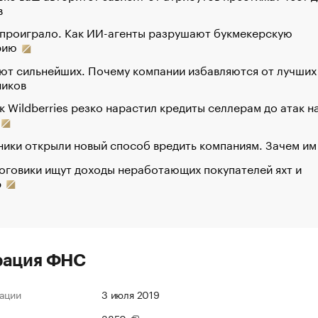
в
 проиграло. Как ИИ-агенты разрушают букмекерскую
рию
ют сильнейших. Почему компании избавляются от лучших
ников
к Wildberries резко нарастил кредиты селлерам до атак н
ики открыли новый способ вредить компаниям. Зачем им
оговики ищут доходы неработающих покупателей яхт и
р
рация ФНС
ации
3 июля 2019