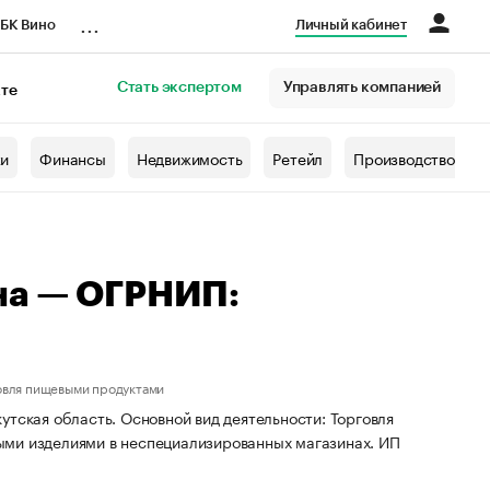
...
БК Вино
Личный кабинет
Стать экспертом
Управлять компанией
кте
азета
жи
Финансы
Недвижимость
Ретейл
Производство
на — ОГРНИП:
овля пищевыми продуктами
утская область. Основной вид деятельности: Торговля
ыми изделиями в неспециализированных магазинах. ИП