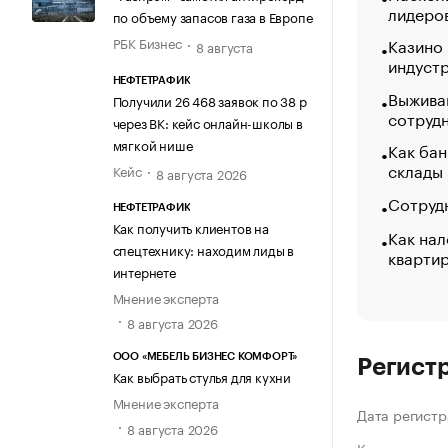
лидеро
по объему запасов газа в Европе
Казино
РБК Бизнес
8 августа
индуст
НЕФТЕТРАФИК
Выжива
Получили 26 468 заявок по 38 р
сотруд
через ВК: кейс онлайн-школы в
мягкой нише
Как бан
склады
Кейс
8 августа 2026
Сотрудн
НЕФТЕТРАФИК
Как получить клиентов на
Как нал
спецтехнику: находим лиды в
кварти
интернете
Мнение эксперта
8 августа 2026
ООО «МЕБЕЛЬ БИЗНЕС КОМФОРТ»
Регист
Как выбрать стулья для кухни
Мнение эксперта
Дата регистр
8 августа 2026