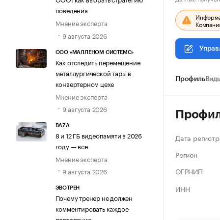
поведения
Информац
Мнение эксперта
Компания
9 августа 2026
Управ
ООО «МАЛЛЕНОМ СИСТЕМС»
Как отследить перемещение
металлургической тары в
Профиль
Виды
конвертерном цехе
Мнение эксперта
9 августа 2026
Профи
BAZA
8 и 12 ГБ видеопамяти в 2026
Дата регистр
году — все
Регион
Мнение эксперта
ОГРНИП
9 августа 2026
ИНН
ЭВОТРЕН
Почему тренер не должен
комментировать каждое
повторение