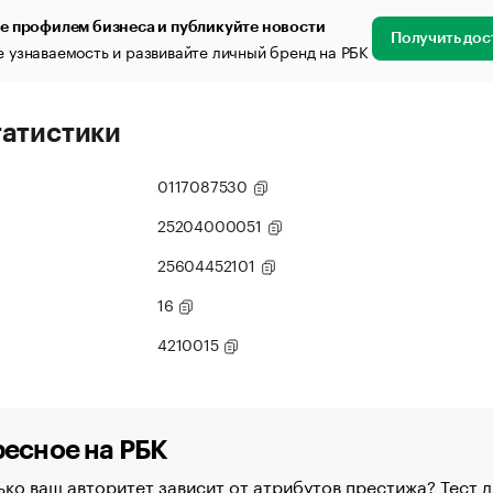
е профилем бизнеса и публикуйте новости
Получить дос
 узнаваемость и развивайте личный бренд на РБК
татистики
0117087530
25204000051
25604452101
16
4210015
есное на РБК
ко ваш авторитет зависит от атрибутов престижа? Тест д