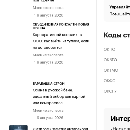
Мнение эксперта
Управляйт
Повышайте
9 августа 2026
ОБЪЕДИНЕННАЯ КОНСАЛТИНГОВАЯ
ГРУППА
Корпоративный конфликт в
Коды с
ООО: как выйти из тупика, если
не договориться
ОКПО
Мнение эксперта
ОКАТО
9 августа 2026
ОКТМО
ОКФС
БАРАБАШКА-СТРОЙ
Осина в русской бане:
ОКОГУ
идеальный выбор для парной
или компромисс
Мнение эксперта
9 августа 2026
Интер
Насколь
«Газпром» заметил антирекорд