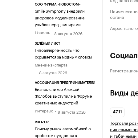
Код налогово
ООО ФИРМА «НОВОСТОМ»
Smile Symphony внедрили
Наименование
органа
цифровое моделирование
улыбки перед винирами
Адрес налого
Новость
8 августа 2026
ЗЕЛЁНЫЙ ЛИСТ
Гипоаллергенность: что
Социал
скрывается за модным словом
Мнение эксперта
Регистрацио
8 августа 2026
АССОЦИАЦИЯ ПРЕДПРИНИМАТЕЛЕЙ
Бизнес-спикер Алексей
Виды д
Жолобов выступил на Форуме
креативных индустрий
Интервью
8 августа 2026
47.11
Торговля роз
RULIZOR
Почему рынок автомобилей с
пищевыми про
пробегом нуждается в
и табачными 