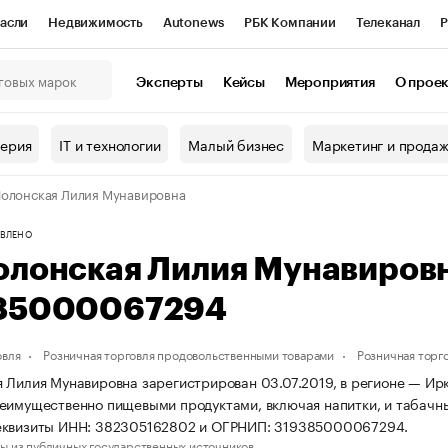
асли
Недвижимость
Autonews
РБК Компании
Телеканал
Р
К Курсы
РБК Life
Тренды
Визионеры
Национальные проекты
Эксперты
Кейсы
Мероприятия
О прое
онный клуб
Исследования
Кредитные рейтинги
Франшизы
Г
терия
IT и технологии
Малый бизнес
Маркетинг и прода
Проверка контрагентов
Политика
Экономика
Бизнес
олонская Лилия Мунавировна
ы
ВЛЕНО
олонская Лилия Мунавиров
85000067294
овля
Розничная торговля продовольственными товарами
Розничная торг
 Лилия Мунавировна зарегистрирован 03.07.2019, в регионе — Ирк
еимущественно пищевыми продуктами, включая напитки, и табачн
еквизиты ИНН: 382305162802 и ОГРНИП: 319385000067294.
ы из публичных государственных источников.