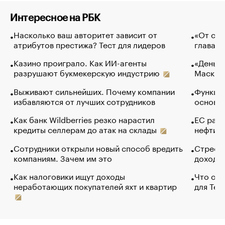
Интересное на РБК
Насколько ваш авторитет зависит от
«От спо
атрибутов престижа? Тест для лидеров
глава к
Казино проиграло. Как ИИ-агенты
«Деньги
разрушают букмекерскую индустрию
Маск в 
Выживают сильнейших. Почему компании
Функции
избавляются от лучших сотрудников
основ э
Как банк Wildberries резко нарастил
ЕС раз
кредиты селлерам до атак на склады
нефти —
Сотрудники открыли новый способ вредить
Стресс 
компаниям. Зачем им это
доходов
Как налоговики ищут доходы
Что обв
неработающих покупателей яхт и квартир
для Tel