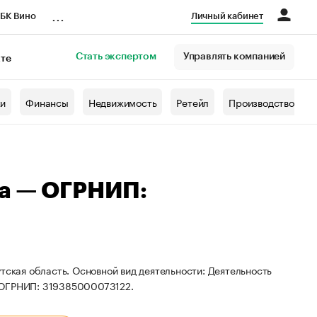
...
БК Вино
Личный кабинет
Стать экспертом
Управлять компанией
кте
азета
жи
Финансы
Недвижимость
Ретейл
Производство
на — ОГРНИП:
тская область. Основной вид деятельности: Деятельность
и ОГРНИП: 319385000073122.