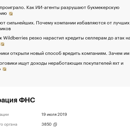
 проиграло. Как ИИ-агенты разрушают букмекерскую
рию
ют сильнейших. Почему компании избавляются от лучших
ников
к Wildberries резко нарастил кредиты селлерам до атак н
ики открыли новый способ вредить компаниям. Зачем им
оговики ищут доходы неработающих покупателей яхт и
р
рация ФНС
ации
19 июля 2019
го органа
3850