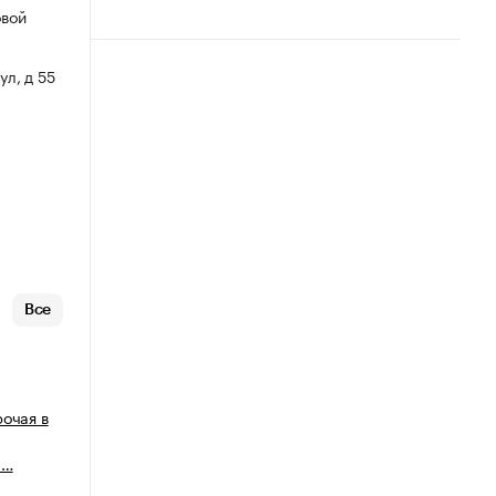
овой
ул, д 55
Все
рочая в
п…