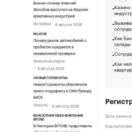
Бизнес-спикер Алексей
Казино
Жолобов выступил на Форуме
индуст
креативных индустрий
Выжива
Интервью
8 августа 2026
сотруд
RULIZOR
Как бан
Почему рынок автомобилей с
склады
пробегом нуждается в
Сотрудн
независимой проверке
Мнение эксперта
Как нал
8 августа 2026
кварти
«НОВЫЕ ГОРИЗОНТЫ»
Новые Горизонты обеспечили
пресс-поддержку в СМИ бренду
БАСК
Регист
Новость
8 августа 2026
Дата регистр
КОНСАЛТИНГОВАЯ КОМПАНИЯ
BITOBE
В Лектории BITOBE представили
Код налогово
обновленный инструмент