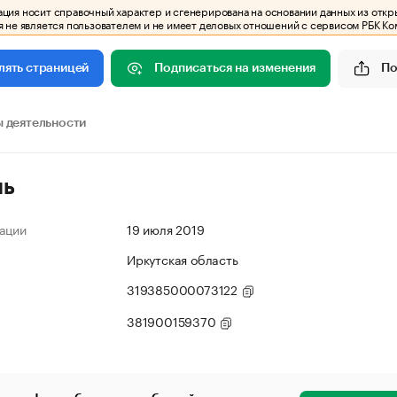
ия носит справочный характер и сгенерирована на основании данных из откр
 не является пользователем и не имеет деловых отношений с сервисом РБК Ко
Подписаться на изменения
По
лять страницей
 деятельности
ль
ации
19 июля 2019
Иркутская область
319385000073122
381900159370