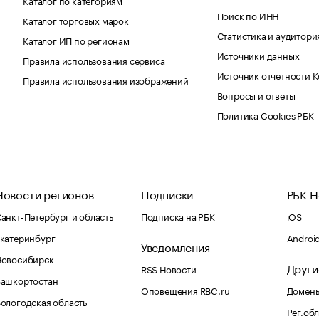
Поиск по ИНН
Каталог торговых марок
Статистика и аудитори
Каталог ИП по регионам
Источники данных
Правила использования сервиса
Источник отчетности 
Правила использования изображений
Вопросы и ответы
Политика Cookies РБК
Новости регионов
Подписки
РБК Н
анкт-Петербург и область
Подписка на РБК
iOS
катеринбург
Androi
Уведомления
Новосибирск
Други
RSS Новости
Башкортостан
Оповещения RBC.ru
Домены
ологодская область
Рег.об