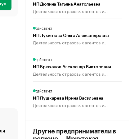
туп
ИП Дюпина Татьяна Анатольевна
Деятельность страховых агентов и...
ДЕЙСТВУЕТ
ИП Лукьянова Ольга Александровна
Деятельность страховых агентов и...
ДЕЙСТВУЕТ
ИП Брюханов Александр Викторович
Деятельность страховых агентов и...
ДЕЙСТВУЕТ
ИП Пушкарева Ирина Васильевна
Деятельность страховых агентов и...
ля
«От спорта тело стареет иначе». Как живет глава ко
Другие предприниматели в
создавшей GTA