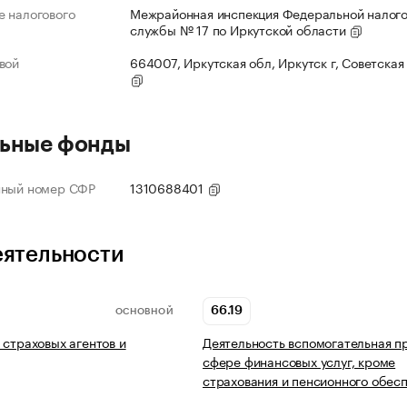
 налогового
Межрайонная инспекция Федеральной налог
службы № 17 по Иркутской области
вой
664007, Иркутская обл, Иркутск г, Советская 
ьные фонды
нный номер СФР
1310688401
еятельности
66.19
ОСНОВНОЙ
 страховых агентов и
Деятельность вспомогательная п
сфере финансовых услуг, кроме
страхования и пенсионного обес