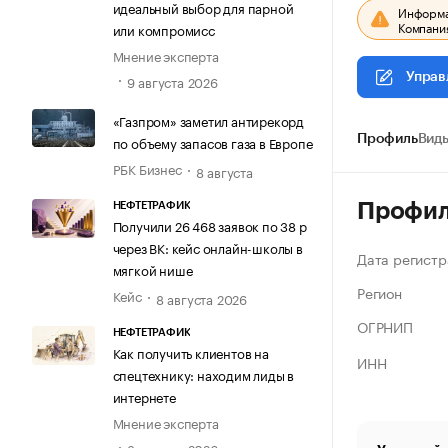
идеальный выбор для парной
Информац
Компания
или компромисс
Мнение эксперта
Управ
9 августа 2026
«Газпром» заметил антирекорд
по объему запасов газа в Европе
Профиль
Виды
РБК Бизнес
8 августа
Профи
НЕФТЕТРАФИК
Получили 26 468 заявок по 38 р
через ВК: кейс онлайн-школы в
Дата регистр
мягкой нише
Регион
Кейс
8 августа 2026
ОГРНИП
НЕФТЕТРАФИК
Как получить клиентов на
ИНН
спецтехнику: находим лиды в
интернете
Мнение эксперта
8 августа 2026