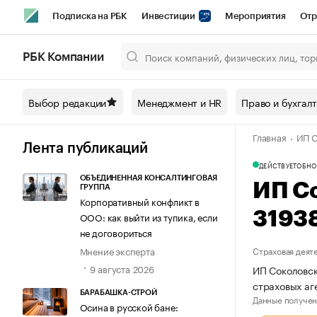
Подписка на РБК
Инвестиции
Мероприятия
Отр
Спорт
Школа управления РБК
РБК Образование
РБ
РБК Компании
Город
Стиль
Крипто
РБК Бизнес-среда
Дискусси
Выбор редакции
Менеджмент и HR
Право и бухгал
Спецпроекты СПб
Конференции СПб
Спецпроекты
Главная
ИП С
Технологии и медиа
Финансы
Рынок наличной валют
Лента публикаций
ДЕЙСТВУЕТ
ОБНО
ОБЪЕДИНЕННАЯ КОНСАЛТИНГОВАЯ
ИП С
ГРУППА
Корпоративный конфликт в
3193
ООО: как выйти из тупика, если
не договориться
Мнение эксперта
Страховая деят
9 августа 2026
ИП Соколовск
страховых аг
БАРАБАШКА-СТРОЙ
Данные получен
Осина в русской бане: