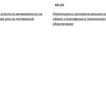
66.29
 агентств недвижимости за
Деятельность вспомогательная п
ие или на договорной
сфере страхования и пенсионног
обеспечения