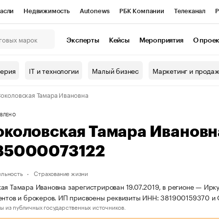
асли
Недвижимость
Autonews
РБК Компании
Телеканал
Р
К Курсы
РБК Life
Тренды
Визионеры
Национальные проекты
Эксперты
Кейсы
Мероприятия
О прое
онный клуб
Исследования
Кредитные рейтинги
Франшизы
Г
терия
IT и технологии
Малый бизнес
Маркетинг и прода
Проверка контрагентов
Политика
Экономика
Бизнес
околовская Тамара Ивановна
ы
ВЛЕНО
околовская Тамара Иванов
85000073122
ельность
Страхование жизни
ая Тамара Ивановна зарегистрирован 19.07.2019, в регионе — Ирку
ентов и брокеров. ИП присвоены реквизиты ИНН: 381900159370 
ы из публичных государственных источников.