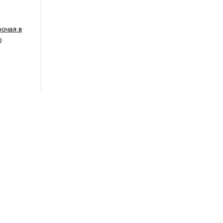
рочая в
о