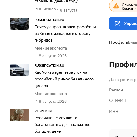
страшный день» в году
Информац
Компания
РБК Бизнес
8 августа
RUSSIFICATION.RU
Управ
Почему спрос на электромобили
из Китая смещается в сторону
гибридов
Профиль
Виды
Мнение эксперта
8 августа 2026
Профи
RUSSIFICATION.RU
Как Volkswagen вернулся на
российский рынок без единого
Дата регистр
дилера
Регион
Мнение эксперта
ОГРНИП
8 августа 2026
ИНН
VESPERFIN
Россияне не мечтают о
богатстве: что для нас важнее
больших денег