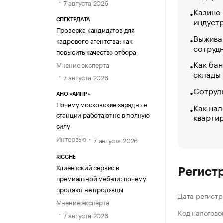
7 августа 2026
Казино
индуст
СПЕКТРДАТА
Проверка кандидатов для
Выжива
кадрового агентства: как
сотруд
повысить качество отбора
Как бан
Мнение эксперта
склады
7 августа 2026
Сотрудн
АНО «АИПР»
Почему московские зарядные
Как нал
станции работают не в полную
кварти
силу
Интервью
7 августа 2026
RICCHE
Клиентский сервис в
Регист
премиальной мебели: почему
продают не продавцы
Дата регистр
Мнение эксперта
Код налогово
7 августа 2026