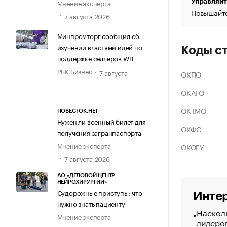
Управляйт
Мнение эксперта
Повышайте
7 августа 2026
Минпромторг сообщил об
изучении властями идей по
Коды с
поддержке селлеров WB
РБК Бизнес
7 августа
ОКПО
ОКАТО
ОКТМО
ПОВЕСТОК.НЕТ
Нужен ли военный билет для
ОКФС
получения загранпаспорта
Мнение эксперта
ОКОГУ
7 августа 2026
АО «ДЕЛОВОЙ ЦЕНТР
НЕЙРОХИРУРГИИ»
Судорожные приступы: что
Интер
нужно знать пациенту
Насколь
Мнение эксперта
лидеро