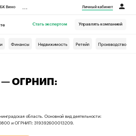
...
БК Вино
Личный кабинет
Стать экспертом
Управлять компанией
кте
азета
жи
Финансы
Недвижимость
Ретейл
Производство
а — ОГРНИП:
нинградская область. Основной вид деятельности:
80800 и ОГРНИП: 319392600013209.