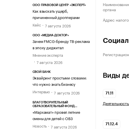
Наименование
ООО ПРАВОВОЙ ЦЕНТР «ЭКСПЕРТ»
органа
Как взыскать ущерб,
причиненный дропперами
Адрес налого
Кейс
7 августа 2026
ООО «МЕДИА-ДОКТОР»
Социал
Зачем FMCG-бренду ТВ-реклама
в эпоху диджитал
Регистрацио
Мнение эксперта
7 августа 2026
СВОЙ БАНК
Виды д
Эквайринг простыми словами:
что нужно знать бизнесу
Интервью
7 августа 2026
71.11
Деятельность
БЛАГОТВОРИТЕЛЬНЫЙ
ОБРАЗОВАТЕЛЬНЫЙ ФОНД
«МАРХАМАТ»
«Мархамат» провел летние
смены для детей с ОВЗ
71.12.4
Новость
7 августа 2026