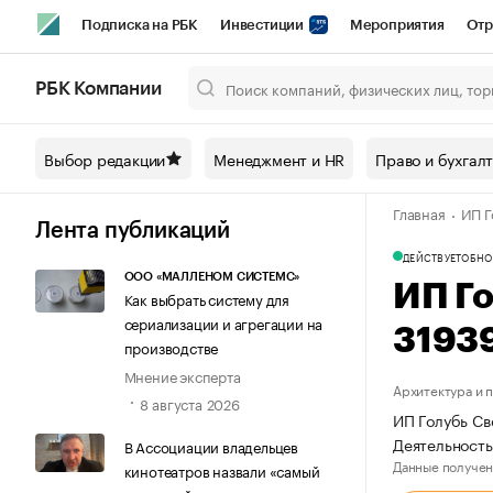
Подписка на РБК
Инвестиции
Мероприятия
Отр
Спорт
Школа управления РБК
РБК Образование
РБ
РБК Компании
Город
Стиль
Крипто
РБК Бизнес-среда
Дискусси
Выбор редакции
Менеджмент и HR
Право и бухгал
Спецпроекты СПб
Конференции СПб
Спецпроекты
Главная
ИП Г
Технологии и медиа
Финансы
Рынок наличной валют
Лента публикаций
ДЕЙСТВУЕТ
ОБНО
ООО «МАЛЛЕНОМ СИСТЕМС»
ИП Го
Как выбрать систему для
сериализации и агрегации на
3193
производстве
Мнение эксперта
Архитектура и 
8 августа 2026
ИП Голубь Св
Деятельност
В Ассоциации владельцев
Данные получен
кинотеатров назвали «самый