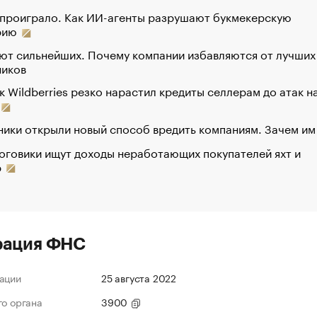
 проиграло. Как ИИ-агенты разрушают букмекерскую
рию
ют сильнейших. Почему компании избавляются от лучших
ников
к Wildberries резко нарастил кредиты селлерам до атак н
ики открыли новый способ вредить компаниям. Зачем им
оговики ищут доходы неработающих покупателей яхт и
р
рация ФНС
ации
25 августа 2022
го органа
3900