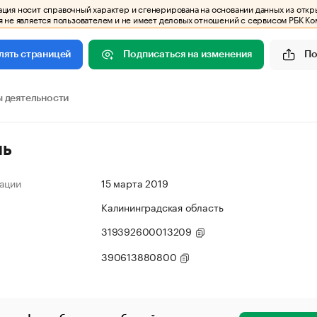
ия носит справочный характер и сгенерирована на основании данных из откр
 не является пользователем и не имеет деловых отношений с сервисом РБК Ко
Подписаться на изменения
По
лять страницей
 деятельности
ль
ации
15 марта 2019
Калининградская область
319392600013209
390613880800