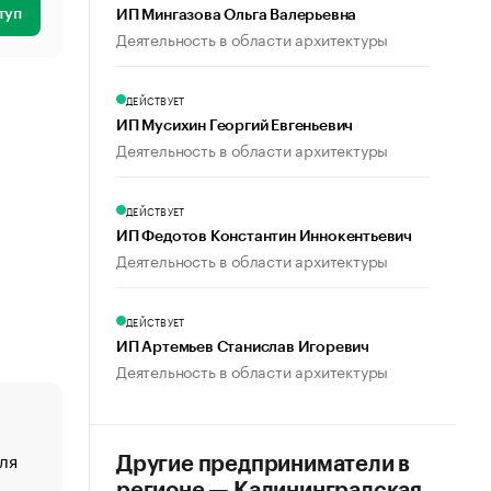
туп
ИП Мингазова Ольга Валерьевна
Деятельность в области архитектуры
ДЕЙСТВУЕТ
ИП Мусихин Георгий Евгеньевич
Деятельность в области архитектуры
ДЕЙСТВУЕТ
ИП Федотов Константин Иннокентьевич
Деятельность в области архитектуры
ДЕЙСТВУЕТ
ИП Артемьев Станислав Игоревич
Деятельность в области архитектуры
ля
«От спорта тело стареет иначе». Как живет глава ко
Другие предприниматели в
создавшей GTA