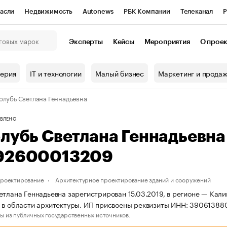
асли
Недвижимость
Autonews
РБК Компании
Телеканал
Р
К Курсы
РБК Life
Тренды
Визионеры
Национальные проекты
Эксперты
Кейсы
Мероприятия
О прое
онный клуб
Исследования
Кредитные рейтинги
Франшизы
Г
терия
IT и технологии
Малый бизнес
Маркетинг и прода
Проверка контрагентов
Политика
Экономика
Бизнес
олубь Светлана Геннадьевна
ы
ВЛЕНО
лубь Светлана Геннадьевн
92600013209
проектирование
Архитектурное проектирование зданий и сооружений
етлана Геннадьевна зарегистрирован 15.03.2019, в регионе — Кали
ь в области архитектуры. ИП присвоены реквизиты ИНН: 3906138
ы из публичных государственных источников.