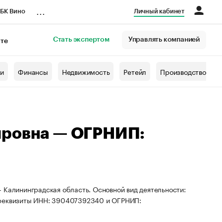
...
БК Вино
Личный кабинет
Стать экспертом
Управлять компанией
кте
азета
жи
Финансы
Недвижимость
Ретейл
Производство
ировна — ОГРНИП:
 Калининградская область. Основной вид деятельности:
ы реквизиты ИНН: 390407392340 и ОГРНИП: