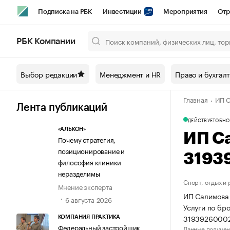
Подписка на РБК
Инвестиции
Мероприятия
Отр
Спорт
Школа управления РБК
РБК Образование
РБ
РБК Компании
Город
Стиль
Крипто
РБК Бизнес-среда
Дискусси
Выбор редакции
Менеджмент и HR
Право и бухгал
Спецпроекты СПб
Конференции СПб
Спецпроекты
Главная
ИП С
Технологии и медиа
Финансы
Рынок наличной валют
Лента публикаций
ДЕЙСТВУЕТ
ОБНО
«АЛЬКОН»
ИП С
Почему стратегия,
позиционирование и
3193
философия клиники
неразделимы
Спорт, отдых и
Мнение эксперта
ИП Салимова 
6 августа 2026
Услуги по бр
3193926000
КОМПАНИЯ ПРАКТИКА
Федеральный застройщик
Данные получен