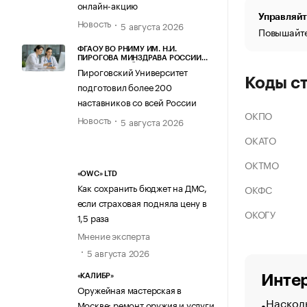
онлайн-акцию
Управляйт
Новость
5 августа 2026
Повышайте
ФГАОУ ВО РНИМУ ИМ. Н.И.
ПИРОГОВА МИНЗДРАВА РОССИИ
(ПИРОГОВСКИЙ УНИВЕРСИТЕТ)
Пироговский Университет
Коды с
подготовил более 200
наставников со всей России
ОКПО
Новость
5 августа 2026
ОКАТО
ОКТМО
«OWC» LTD
Как сохранить бюджет на ДМС,
ОКФС
если страховая подняла цену в
ОКОГУ
1,5 раза
Мнение эксперта
5 августа 2026
Интер
«КАЛИБР»
Оружейная мастерская в
Насколь
Москве: ремонт оружия и услуги