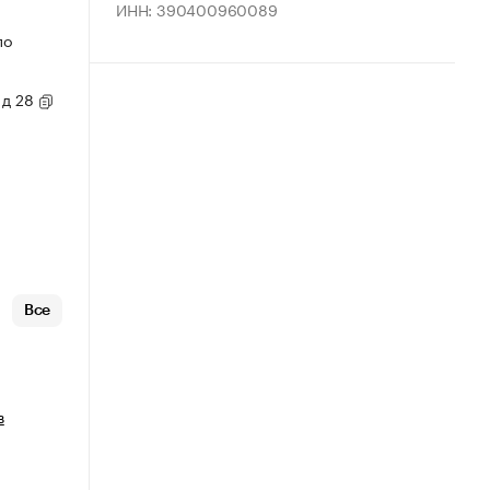
ИНН: 390400960089
по
 д 28
Все
в