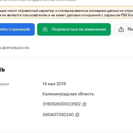
ия носит справочный характер и сгенерирована на основании данных из откр
 не является пользователем и не имеет деловых отношений с сервисом РБК Ко
Подписаться на изменения
По
лять страницей
 деятельности
ль
ации
14 мая 2019
Калининградская область
319392600023502
390407392340