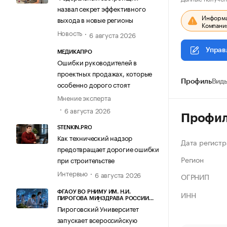
назвал секрет эффективного
Информац
выхода в новые регионы
Компания
Новость
6 августа 2026
Управ
МЕДИКАПРО
Ошибки руководителей в
проектных продажах, которые
Профиль
Виды
особенно дорого стоят
Мнение эксперта
6 августа 2026
Профи
STENKIN.PRO
Как технический надзор
Дата регистр
предотвращает дорогие ошибки
Регион
при строительстве
Интервью
6 августа 2026
ОГРНИП
ИНН
ФГАОУ ВО РНИМУ ИМ. Н.И.
ПИРОГОВА МИНЗДРАВА РОССИИ
(ПИРОГОВСКИЙ УНИВЕРСИТЕТ)
Пироговский Университет
запускает всероссийскую