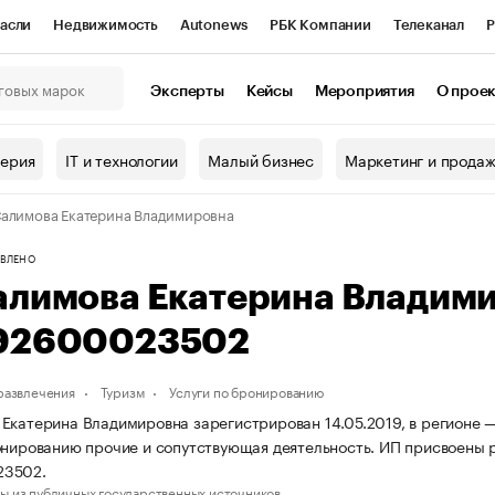
асли
Недвижимость
Autonews
РБК Компании
Телеканал
Р
К Курсы
РБК Life
Тренды
Визионеры
Национальные проекты
Эксперты
Кейсы
Мероприятия
О прое
онный клуб
Исследования
Кредитные рейтинги
Франшизы
Г
терия
IT и технологии
Малый бизнес
Маркетинг и прода
Проверка контрагентов
Политика
Экономика
Бизнес
алимова Екатерина Владимировна
ы
ВЛЕНО
алимова Екатерина Владим
92600023502
 развлечения
Туризм
Услуги по бронированию
Екатерина Владимировна зарегистрирован 14.05.2019, в регионе —
онированию прочие и сопутствующая деятельность. ИП присвоен
23502.
ы из публичных государственных источников.