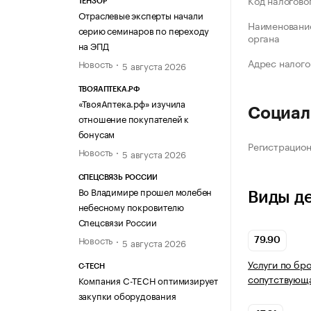
Код налогово
ТЕНЗОР
Отраслевые эксперты начали
Наименование
серию семинаров по переходу
органа
на ЭПД
Адрес налого
Новость
5 августа 2026
ТВОЯАПТЕКА.РФ
«ТвояАптека.рф» изучила
Социал
отношение покупателей к
бонусам
Регистрацио
Новость
5 августа 2026
СПЕЦСВЯЗЬ РОССИИ
Во Владимире прошел молебен
Виды д
небесному покровителю
Спецсвязи России
Новость
5 августа 2026
79.90
Услуги по бр
C-TECH
сопутствующа
Компания C-TECH оптимизирует
закупки оборудования