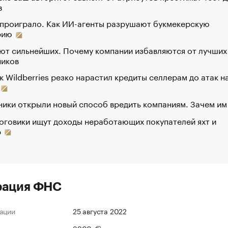
в
 проиграло. Как ИИ-агенты разрушают букмекерскую
рию
ют сильнейших. Почему компании избавляются от лучших
ников
к Wildberries резко нарастил кредиты селлерам до атак н
ики открыли новый способ вредить компаниям. Зачем им
оговики ищут доходы неработающих покупателей яхт и
р
рация ФНС
ации
25 августа 2022