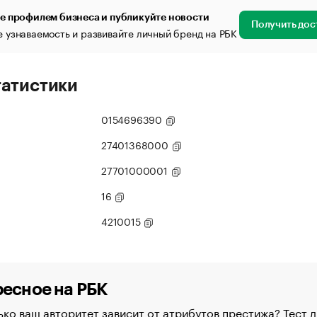
е профилем бизнеса и публикуйте новости
Получить дос
 узнаваемость и развивайте личный бренд на РБК
татистики
0154696390
27401368000
27701000001
16
4210015
есное на РБК
ко ваш авторитет зависит от атрибутов престижа? Тест д