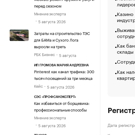
лидеро
перед сезоном
Казино
Мнение эксперта
индуст
5 августа 2026
Выжива
Затраты на строительство ТЭС
сотруд
для БАМа и Сухого Лога
Как бан
выросли на треть
склады
РБК Бизнес
5 августа
Сотрудн
ИП ГРОМОВА МАРИЯ АНДРЕЕВНА
Как нал
Pinterest как канал трафика: 300
кварти
тысяч посещений за три месяца
Кейс
5 августа 2026
СЭС «ПРОФСАНЭКСПЕРТ»
Как избавиться от борщевика:
профессиональные способы
Регист
Мнение эксперта
Дата регистр
5 августа 2026