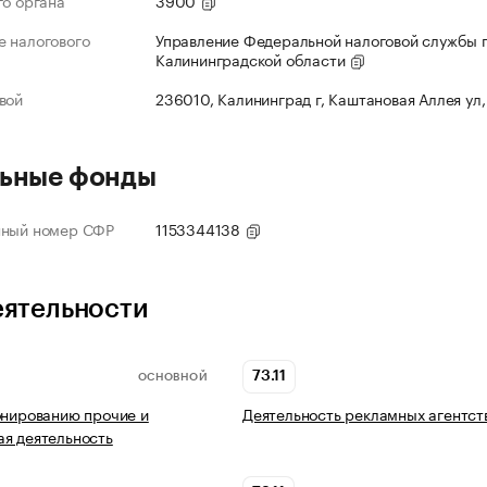
го органа
3900
 налогового
Управление Федеральной налоговой службы 
Калининградской области
вой
236010, Калининград г, Каштановая Аллея ул,
ьные фонды
нный номер СФР
1153344138
еятельности
73.11
ОСНОВНОЙ
онированию прочие и
Деятельность рекламных агентст
я деятельность