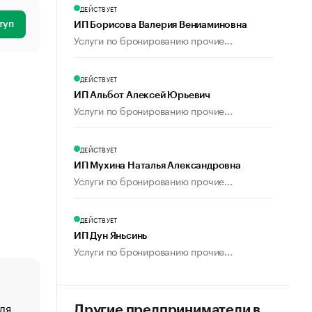
ДЕЙСТВУЕТ
туп
ИП Борисова Валерия Вениаминовна
Услуги по бронированию прочие...
ДЕЙСТВУЕТ
ИП Альбот Алексей Юрьевич
Услуги по бронированию прочие...
ДЕЙСТВУЕТ
ИП Мухина Наталья Александровна
Услуги по бронированию прочие...
ДЕЙСТВУЕТ
ИП Дун Яньсинь
Услуги по бронированию прочие...
ля
«От спорта тело стареет иначе». Как живет глава ко
Другие предприниматели в