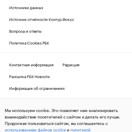
Источники данных
Источник отчетности Контур.Фокус
Вопросы и ответы
Политика Cookies РБК
Контактная информация
Редакция
Рассылка РБК Новости
Информация об ограничениях
Правовая информация
О соблюдении авторских прав
Мы используем cookie. Это позволяет нам анализировать
© АО «РОСБИЗНЕСКОНСАЛТИНГ»,
1995–2026.
Сообщения
и материалы информационного агентства «РБК»
взаимодействие посетителей с сайтом и делать его лучше.
(зарегистрировано Федеральной службой по надзору в сфере
Продолжая пользоваться сайтом, вы соглашаетесь с
связи, информационных технологий и массовых
использованием файлов cookie
и
политикой
коммуникаций (Роскомнадзор) 09.12.2015 за номером ИА