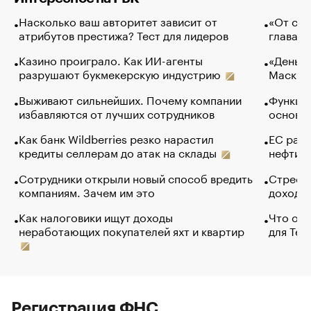
Насколько ваш авторитет зависит от
«От спо
атрибутов престижа? Тест для лидеров
глава к
Казино проиграло. Как ИИ-агенты
«Деньги
разрушают букмекерскую индустрию
Маск в 
Выживают сильнейших. Почему компании
Функции
избавляются от лучших сотрудников
основ э
Как банк Wildberries резко нарастил
ЕС раз
кредиты селлерам до атак на склады
нефти —
Сотрудники открыли новый способ вредить
Стресс 
компаниям. Зачем им это
доходов
Как налоговики ищут доходы
Что обв
неработающих покупателей яхт и квартир
для Tel
Регистрация ФНС