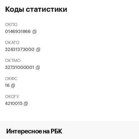
Коды статистики
ОКПО
0146931866
ОКАТО
32431373000
ОКТМО
32731000001
ОКФС
16
ОКОГУ
4210015
Интересное на РБК