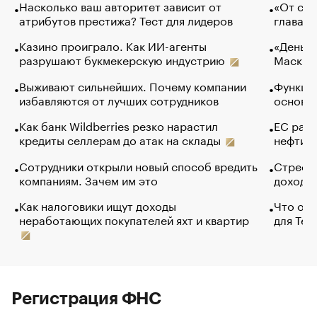
Насколько ваш авторитет зависит от
«От спо
атрибутов престижа? Тест для лидеров
глава к
Казино проиграло. Как ИИ-агенты
«Деньги
разрушают букмекерскую индустрию
Маск в 
Выживают сильнейших. Почему компании
Функции
избавляются от лучших сотрудников
основ э
Как банк Wildberries резко нарастил
ЕС раз
кредиты селлерам до атак на склады
нефти —
Сотрудники открыли новый способ вредить
Стресс 
компаниям. Зачем им это
доходов
Как налоговики ищут доходы
Что обв
неработающих покупателей яхт и квартир
для Tel
Регистрация ФНС