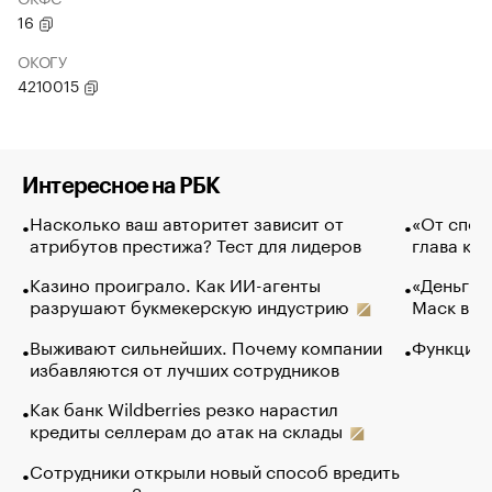
16
ОКОГУ
4210015
Интересное на РБК
Насколько ваш авторитет зависит от
«От спор
атрибутов престижа? Тест для лидеров
глава ко
Казино проиграло. Как ИИ-агенты
«Деньги б
разрушают букмекерскую индустрию
Маск в и
Выживают сильнейших. Почему компании
Функции
избавляются от лучших сотрудников
Как банк Wildberries резко нарастил
кредиты селлерам до атак на склады
Сотрудники открыли новый способ вредить
компаниям. Зачем им это