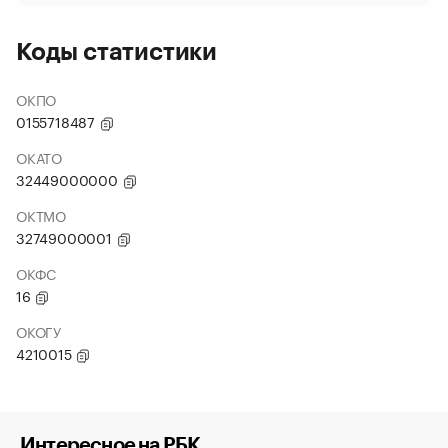
Коды статистики
ОКПО
0155718487
ОКАТО
32449000000
ОКТМО
32749000001
ОКФС
16
ОКОГУ
4210015
Интересное на РБК