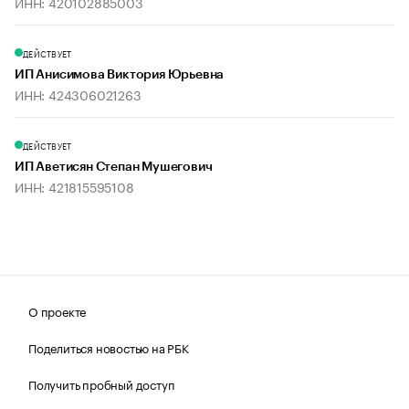
ИНН: 420102885003
ДЕЙСТВУЕТ
ИП Анисимова Виктория Юрьевна
ИНН: 424306021263
ДЕЙСТВУЕТ
ИП Аветисян Степан Мушегович
ИНН: 421815595108
О проекте
Поделиться новостью на РБК
Получить пробный доступ