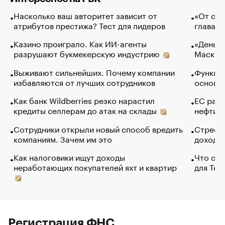
Насколько ваш авторитет зависит от
«От спо
атрибутов престижа? Тест для лидеров
глава к
Казино проиграло. Как ИИ-агенты
«Деньги
разрушают букмекерскую индустрию
Маск в 
Выживают сильнейших. Почему компании
Функции
избавляются от лучших сотрудников
основ э
Как банк Wildberries резко нарастил
ЕС раз
кредиты селлерам до атак на склады
нефти —
Сотрудники открыли новый способ вредить
Стресс 
компаниям. Зачем им это
доходов
Как налоговики ищут доходы
Что обв
неработающих покупателей яхт и квартир
для Tel
Регистрация ФНС