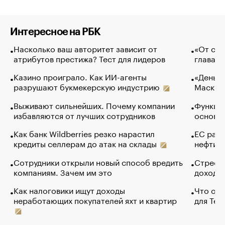
Интересное на РБК
Насколько ваш авторитет зависит от
«От спо
атрибутов престижа? Тест для лидеров
глава к
Казино проиграло. Как ИИ-агенты
«Деньги
разрушают букмекерскую индустрию
Маск в 
Выживают сильнейших. Почему компании
Функции
избавляются от лучших сотрудников
основ э
Как банк Wildberries резко нарастил
ЕС раз
кредиты селлерам до атак на склады
нефти —
Сотрудники открыли новый способ вредить
Стресс 
компаниям. Зачем им это
доходов
Как налоговики ищут доходы
Что обв
неработающих покупателей яхт и квартир
для Tel