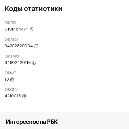
Коды статистики
ОКПО
0191484474
ОКАТО
34202820004
ОКТМО
34602420116
ОКФС
16
ОКОГУ
4210015
Интересное на РБК