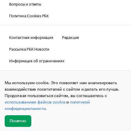
Вопросы и ответы
Политика Cookies РБК
Контактная информация
Редакция
Рассылка РБК Новости
Информация об ограничениях
Правовая информация
О соблюдении авторских прав
Мы используем cookie. Это позволяет нам анализировать
© АО «РОСБИЗНЕСКОНСАЛТИНГ»,
1995–2026.
Сообщения
и материалы информационного агентства «РБК»
взаимодействие посетителей с сайтом и делать его лучше.
(зарегистрировано Федеральной службой по надзору в сфере
Продолжая пользоваться сайтом, вы соглашаетесь с
связи, информационных технологий и массовых
использованием файлов cookie
и
политикой
коммуникаций (Роскомнадзор) 09.12.2015 за номером ИА
№ФС77-63848) сопровождаются пометкой «РБК». Отдельные
конфиденциальности
.
публикации могут содержать информацию,
не предназначенную для пользователей
до 18 лет.
companycardsfeedback@rbc.ru
Понятно
Добавить
Главное
Эксперты
Кейсы
Мероприятия