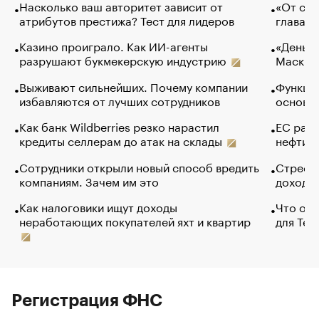
Насколько ваш авторитет зависит от
«От спо
атрибутов престижа? Тест для лидеров
глава к
Казино проиграло. Как ИИ-агенты
«Деньги
разрушают букмекерскую индустрию
Маск в 
Выживают сильнейших. Почему компании
Функции
избавляются от лучших сотрудников
основ э
Как банк Wildberries резко нарастил
ЕС раз
кредиты селлерам до атак на склады
нефти —
Сотрудники открыли новый способ вредить
Стресс 
компаниям. Зачем им это
доходов
Как налоговики ищут доходы
Что обв
неработающих покупателей яхт и квартир
для Tel
Регистрация ФНС