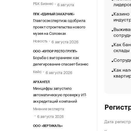
лидеро
РБК Бизнес
6 августа
Казино
ППК «ЕДИНЫЙ ЗАКАЗЧИК»
индуст
Главгосэкспертиза одобрила
проект строительства нового
Выжива
музея на Соловках
сотруд
Новость
6 августа 2026
Как бан
склады
ООО «КУПОР РЕСТО ГРУПП»
Борьба с выгоранием: как
Сотрудн
делегирование спасает бизнес
Как нал
Кейс
6 августа 2026
кварти
АРХАНГЕЛ
Минцифры запустило
автоматическую проверку ИТ-
аккредитаций компаний
Регист
Мнение эксперта
6 августа 2026
Дата регистр
ООО «ВЕРТИКАЛЬ»