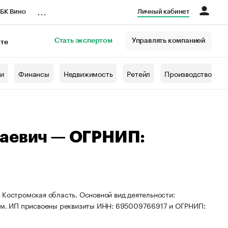
...
БК Вино
Личный кабинет
Стать экспертом
Управлять компанией
кте
азета
жи
Финансы
Недвижимость
Ретейл
Производство
баевич — ОГРНИП:
 Костромская область. Основной вид деятельности:
лем. ИП присвоены реквизиты ИНН: 695009766917 и ОГРНИП: