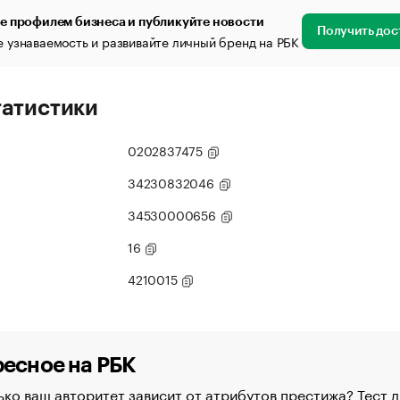
е профилем бизнеса и публикуйте новости
Получить дос
 узнаваемость и развивайте личный бренд на РБК
татистики
0202837475
34230832046
34530000656
16
4210015
есное на РБК
ко ваш авторитет зависит от атрибутов престижа? Тест д