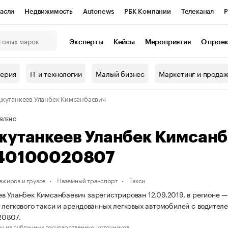
асли
Недвижимость
Autonews
РБК Компании
Телеканал
Р
К Курсы
РБК Life
Тренды
Визионеры
Национальные проекты
Эксперты
Кейсы
Мероприятия
О прое
онный клуб
Исследования
Кредитные рейтинги
Франшизы
Г
терия
IT и технологии
Малый бизнес
Маркетинг и прода
Проверка контрагентов
Политика
Экономика
Бизнес
жутанкеев Уланбек Кимсанбаевич
ы
ВЛЕНО
жутанкеев Уланбек Кимсан
40100020807
ажиров и грузов
Наземный транспорт
Такси
в Уланбек Кимсанбаевич зарегистрирован 12.09.2019, в регионе —
 легкового такси и арендованных легковых автомобилей с водите
0807.
ы из публичных государственных источников.