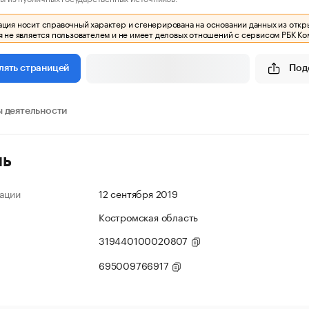
ия носит справочный характер и сгенерирована на основании данных из откр
 не является пользователем и не имеет деловых отношений с сервисом РБК Ко
Под
лять страницей
 деятельности
ль
ации
12 сентября 2019
Костромская область
319440100020807
695009766917