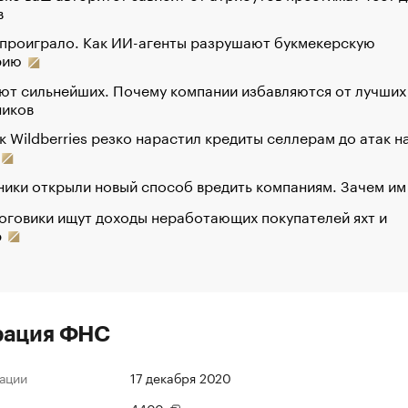
в
 проиграло. Как ИИ-агенты разрушают букмекерскую
рию
ют сильнейших. Почему компании избавляются от лучших
ников
к Wildberries резко нарастил кредиты селлерам до атак н
ики открыли новый способ вредить компаниям. Зачем им
оговики ищут доходы неработающих покупателей яхт и
р
рация ФНС
ации
17 декабря 2020