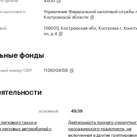
го органа
4400
 налогового
Управление Федеральной налоговой службы 
Костромской области
вой
156005, Костромская обл, Кострома г, Конст
пл, д 4
ьные фонды
нный номер СФР
1129006159
еятельности
49.39
ОСНОВНОЙ
 легкового такси и
Деятельность прочего сухопутног
 легковых автомобилей с
пассажирского транспорта, не
включенная в другие группировки