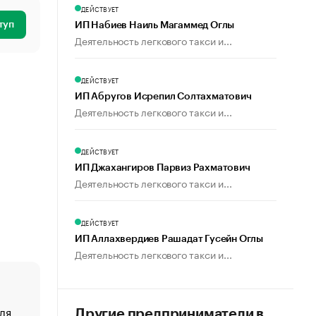
ДЕЙСТВУЕТ
туп
ИП Набиев Наиль Магаммед Оглы
Деятельность легкового такси и...
ДЕЙСТВУЕТ
ИП Абругов Исрепил Солтахматович
Деятельность легкового такси и...
ДЕЙСТВУЕТ
ИП Джахангиров Парвиз Рахматович
Деятельность легкового такси и...
ДЕЙСТВУЕТ
ИП Аллахвердиев Рашадат Гусейн Оглы
Деятельность легкового такси и...
ля
«От спорта тело стареет иначе». Как живет глава ко
Другие предприниматели в