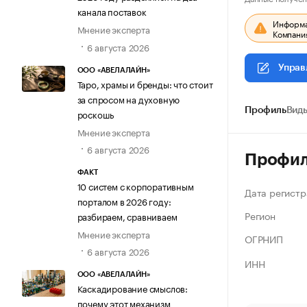
канала поставок
Информац
Мнение эксперта
Компания
6 августа 2026
Управ
ООО «АВЕЛАЛАЙН»
Таро, храмы и бренды: что стоит
за спросом на духовную
Профиль
Виды
роскошь
Мнение эксперта
6 августа 2026
Профи
ФАКТ
10 систем с корпоративным
Дата регистр
порталом в 2026 году:
Регион
разбираем, сравниваем
Мнение эксперта
ОГРНИП
6 августа 2026
ИНН
ООО «АВЕЛАЛАЙН»
Каскадирование смыслов:
почему этот механизм