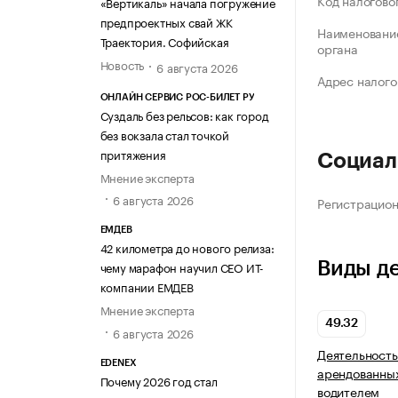
Код налогово
«Вертикаль» начала погружение
предпроектных свай ЖК
Наименование
Траектория. Софийская
органа
Новость
6 августа 2026
Адрес налого
ОНЛАЙН СЕРВИС РОС-БИЛЕТ РУ
Суздаль без рельсов: как город
без вокзала стал точкой
притяжения
Социал
Мнение эксперта
6 августа 2026
Регистрацио
ЕМДЕВ
42 километра до нового релиза:
Виды д
чему марафон научил СЕО ИТ-
компании ЕМДЕВ
Мнение эксперта
49.32
6 августа 2026
Деятельность
EDENEX
арендованных
Почему 2026 год стал
водителем