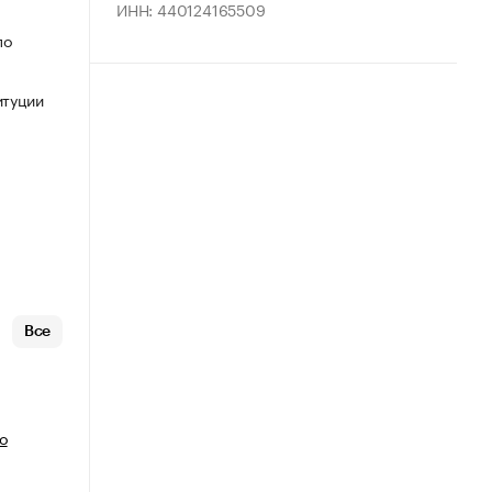
ИНН: 440124165509
по
итуции
Все
о