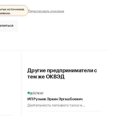
ытых источников.
Редактировать описание
мпании.
елиться
Другие предприниматели с
тем же ОКВЭД
ДЕЙСТВУЕТ
ИП Рузыев Эркин Эргашбоевич
Деятельность легкового такси и...