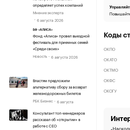
определяет успех компаний
Управляйт
Мнение эксперта
Повышайте
6 августа 2026
БФ «АЛИСА»
Коды с
Фонд «Алиса» провел выездной
фестиваль для приемных семей
«Среди своих»
ОКПО
Новость
6 августа 2026
ОКАТО
ОКТМО
ОКФС
Властям предложили
альтернативу сбору за возврат
ОКОГУ
железнодорожных билетов
РБК Бизнес
6 августа
Консультант топ-менеджеров
Интер
рассказал об «открытии» в
работе с CEO
Насколь