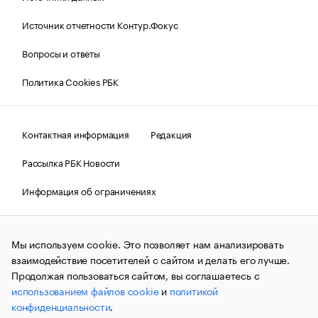
Источник отчетности Контур.Фокус
Вопросы и ответы
Политика Cookies РБК
Контактная информация
Редакция
Рассылка РБК Новости
Информация об ограничениях
Правовая информация
О соблюдении авторских прав
Мы используем cookie. Это позволяет нам анализировать
© АО «РОСБИЗНЕСКОНСАЛТИНГ»,
1995–2026.
Сообщения
и материалы информационного агентства «РБК»
взаимодействие посетителей с сайтом и делать его лучше.
(зарегистрировано Федеральной службой по надзору в сфере
Продолжая пользоваться сайтом, вы соглашаетесь с
связи, информационных технологий и массовых
использованием файлов cookie
и
политикой
коммуникаций (Роскомнадзор) 09.12.2015 за номером ИА
№ФС77-63848) сопровождаются пометкой «РБК». Отдельные
конфиденциальности
.
публикации могут содержать информацию,