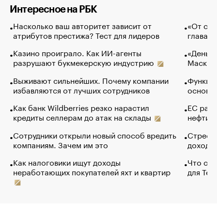
Интересное на РБК
Насколько ваш авторитет зависит от
«От спо
атрибутов престижа? Тест для лидеров
глава к
Казино проиграло. Как ИИ-агенты
«Деньги
разрушают букмекерскую индустрию
Маск в 
Выживают сильнейших. Почему компании
Функции
избавляются от лучших сотрудников
основ э
Как банк Wildberries резко нарастил
ЕС раз
кредиты селлерам до атак на склады
нефти —
Сотрудники открыли новый способ вредить
Стресс 
компаниям. Зачем им это
доходов
Как налоговики ищут доходы
Что обв
неработающих покупателей яхт и квартир
для Tel