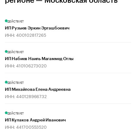
регионе — Московская область
ДЕЙСТВУЕТ
ИП Рузыев Эркин Эргашбоевич
ИНН: 400102817265
ДЕЙСТВУЕТ
ИП Набиев Наиль Магаммед Оглы
ИНН: 410106273020
ДЕЙСТВУЕТ
ИП Михайлова Елена Андреевна
ИНН: 440128966732
ДЕЙСТВУЕТ
ИП Кулаков Андрей Иванович
ИНН: 441700553520