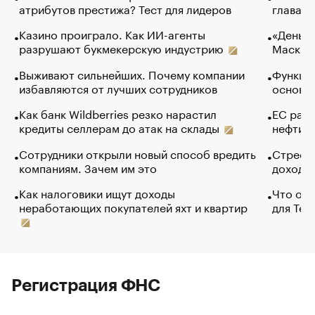
атрибутов престижа? Тест для лидеров
глава к
Казино проиграло. Как ИИ-агенты
«Деньги
разрушают букмекерскую индустрию
Маск в 
Выживают сильнейших. Почему компании
Функции
избавляются от лучших сотрудников
основ э
Как банк Wildberries резко нарастил
ЕС раз
кредиты селлерам до атак на склады
нефти —
Сотрудники открыли новый способ вредить
Стресс 
компаниям. Зачем им это
доходов
Как налоговики ищут доходы
Что обв
неработающих покупателей яхт и квартир
для Tel
Регистрация ФНС