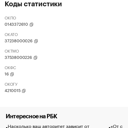
Коды статистики
ОКПО
0143372610
ОКАТО
37238000026
ОКТМО
37538000226
ОКФС
16
ОКОГУ
4210015
Интересное на РБК
Насколько ваш авторитет зависит от
«От спо