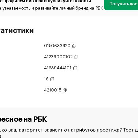
е профилем бизнеса и публикуйте новости
Получить дос
 узнаваемость и развивайте личный бренд на РБК
татистики
0150633920
41239000102
41639444101
16
4210015
есное на РБК
ко ваш авторитет зависит от атрибутов престижа? Тест д
в