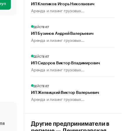
туп
ИП Клепиков Игорь Николаевич
Аренда и лизинг грузовых...
ДЕЙСТВУЕТ
ИП Бузинов Андрей Валерьевич
Аренда и лизинг грузовых...
ДЕЙСТВУЕТ
ИП Сидоров Виктор Владимирович
Аренда и лизинг грузовых...
ДЕЙСТВУЕТ
ИП Желвицкий Виктор Валерьевич
Аренда и лизинг грузовых...
ля
«От спорта тело стареет иначе». Как живет глава ко
Другие предприниматели в
создавшей GTA