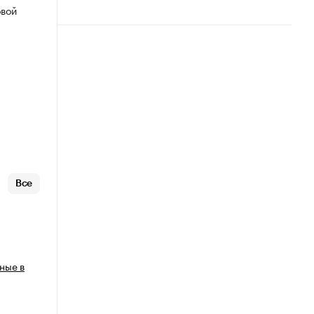
овой
Все
ные в