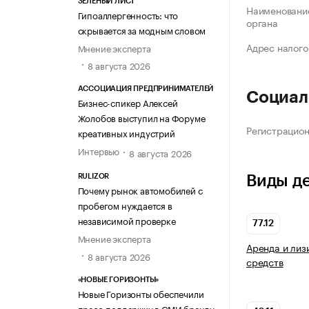
ЗЕЛЁНЫЙ ЛИСТ
Наименование
Гипоаллергенность: что
органа
скрывается за модным словом
Адрес налого
Мнение эксперта
8 августа 2026
АССОЦИАЦИЯ ПРЕДПРИНИМАТЕЛЕЙ
Социал
Бизнес-спикер Алексей
Жолобов выступил на Форуме
Регистрацио
креативных индустрий
Интервью
8 августа 2026
Виды д
RULIZOR
Почему рынок автомобилей с
пробегом нуждается в
независимой проверке
77.12
Мнение эксперта
Аренда и лиз
8 августа 2026
средств
«НОВЫЕ ГОРИЗОНТЫ»
Новые Горизонты обеспечили
пресс-поддержку в СМИ бренду