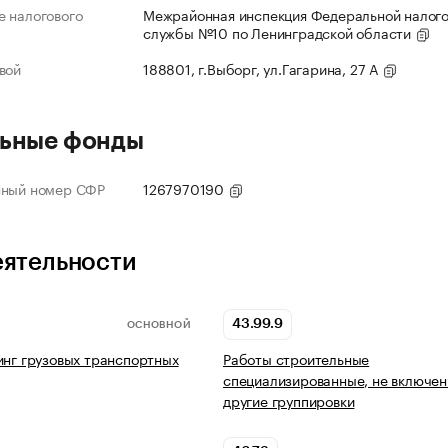
 налогового
Межрайонная инспекция Федеральной налог
службы №10 по Ленинградской области
вой
188801, г.Выборг, ул.Гагарина, 27 А
ьные фонды
нный номер СФР
1267970190
еятельности
43.99.9
ОСНОВНОЙ
инг грузовых транспортных
Работы строительные
специализированные, не включен
другие группировки