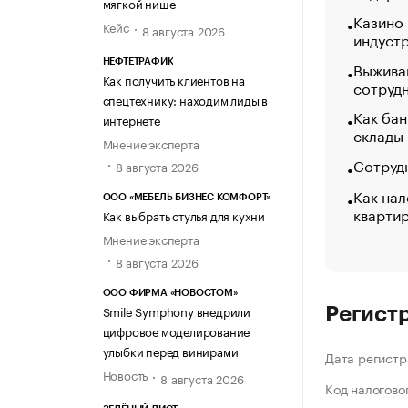
мягкой нише
Казино
Кейс
8 августа 2026
индуст
НЕФТЕТРАФИК
Выжива
Как получить клиентов на
сотруд
спецтехнику: находим лиды в
Как бан
интернете
склады
Мнение эксперта
Сотрудн
8 августа 2026
Как нал
ООО «МЕБЕЛЬ БИЗНЕС КОМФОРТ»
кварти
Как выбрать стулья для кухни
Мнение эксперта
8 августа 2026
ООО ФИРМА «НОВОСТОМ»
Smile Symphony внедрили
Регист
цифровое моделирование
улыбки перед винирами
Дата регистр
Новость
8 августа 2026
Код налогово