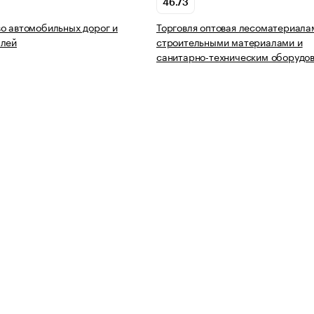
46.73
о автомобильных дорог и
Торговля оптовая лесоматериала
алей
строительными материалами и
санитарно-техническим оборудо