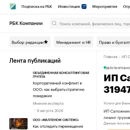
Подписка на РБК
Инвестиции
Мероприятия
Отр
Спорт
Школа управления РБК
РБК Образование
РБ
РБК Компании
Город
Стиль
Крипто
РБК Бизнес-среда
Дискусси
Выбор редакции
Менеджмент и HR
Право и бухгал
Спецпроекты СПб
Конференции СПб
Спецпроекты
Главная
ИП С
Технологии и медиа
Финансы
Рынок наличной валют
Лента публикаций
ДЕЙСТВУЕТ
ОБНО
ОБЪЕДИНЕННАЯ КОНСАЛТИНГОВАЯ
ИП С
ГРУППА
Корпоративный конфликт в
3194
ООО: как выбрать стратегию
поведения
Мнение эксперта
Услуги для бизн
9 августа 2026
ИП Сапожнико
лизинг грузо
ООО «МАЛЛЕНОМ СИСТЕМС»
Данные получен
Как отследить перемещение