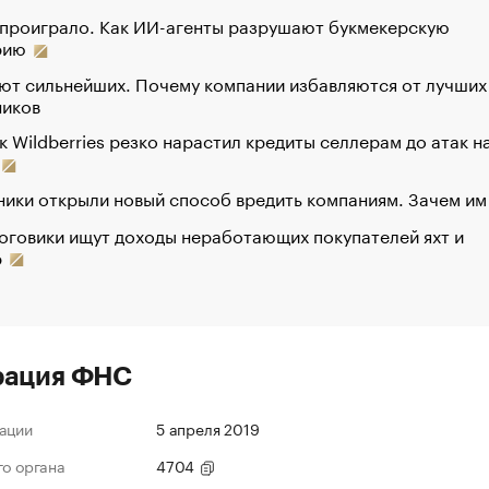
 проиграло. Как ИИ-агенты разрушают букмекерскую
рию
ют сильнейших. Почему компании избавляются от лучших
ников
к Wildberries резко нарастил кредиты селлерам до атак н
ики открыли новый способ вредить компаниям. Зачем им
оговики ищут доходы неработающих покупателей яхт и
р
рация ФНС
ации
5 апреля 2019
го органа
4704