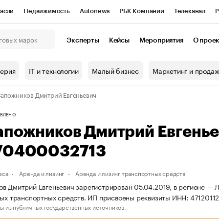
асли
Недвижимость
Autonews
РБК Компании
Телеканал
Р
К Курсы
РБК Life
Тренды
Визионеры
Национальные проекты
Эксперты
Кейсы
Мероприятия
О прое
онный клуб
Исследования
Кредитные рейтинги
Франшизы
Г
терия
IT и технологии
Малый бизнес
Маркетинг и прода
Проверка контрагентов
Политика
Экономика
Бизнес
апожников Дмитрий Евгеньевич
ы
ВЛЕНО
апожников Дмитрий Евгень
70400032713
еса
Аренда и лизинг
Аренда и лизинг транспортных средств
в Дмитрий Евгеньевич зарегистрирован 05.04.2019, в регионе — Л
вых транспортных средств. ИП присвоены реквизиты ИНН: 471201
ы из публичных государственных источников.