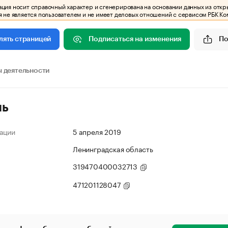
ия носит справочный характер и сгенерирована на основании данных из откр
 не является пользователем и не имеет деловых отношений с сервисом РБК Ко
Подписаться на изменения
По
лять страницей
 деятельности
ль
ации
5 апреля 2019
Ленинградская область
319470400032713
471201128047