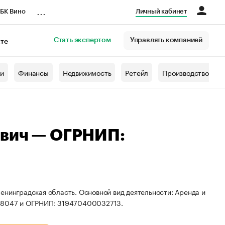
...
БК Вино
Личный кабинет
Стать экспертом
Управлять компанией
кте
азета
жи
Финансы
Недвижимость
Ретейл
Производство
евич — ОГРНИП:
енинградская область. Основной вид деятельности: Аренда и
128047 и ОГРНИП: 319470400032713.