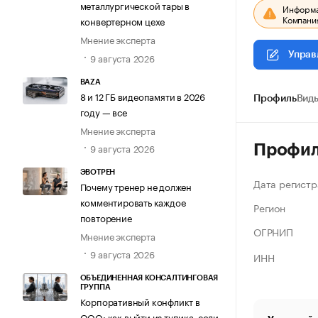
металлургической тары в
Информац
Компания
конвертерном цехе
Мнение эксперта
Управ
9 августа 2026
BAZA
8 и 12 ГБ видеопамяти в 2026
Профиль
Виды
году — все
Мнение эксперта
9 августа 2026
Профи
ЭВОТРЕН
Дата регистр
Почему тренер не должен
комментировать каждое
Регион
повторение
ОГРНИП
Мнение эксперта
9 августа 2026
ИНН
ОБЪЕДИНЕННАЯ КОНСАЛТИНГОВАЯ
ГРУППА
Корпоративный конфликт в
ООО: как выйти из тупика, если