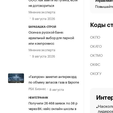
Управляйт
не договориться
Повышайте
Мнение эксперта
9 августа 2026
Коды с
БАРАБАШКА-СТРОЙ
Осина в русской бане:
ОКПО
идеальный выбор для парной
или компромисс
ОКАТО
Мнение эксперта
ОКТМО
9 августа 2026
ОКФС
ОКОГУ
«Газпром» заметил антирекорд
по объему запасов газа в Европе
РБК Бизнес
8 августа
Интер
НЕФТЕТРАФИК
Получили 26 468 заявок по 38 р
Насколь
через ВК: кейс онлайн-школы в
лидеро