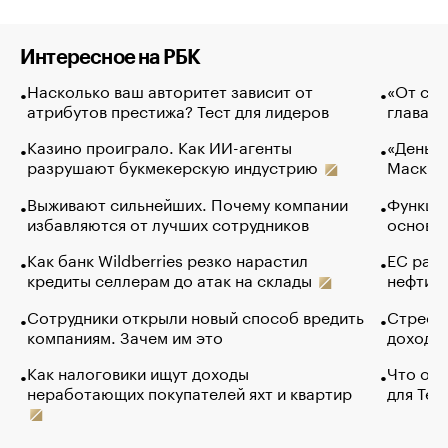
Интересное на РБК
Насколько ваш авторитет зависит от
«От спо
атрибутов престижа? Тест для лидеров
глава к
Казино проиграло. Как ИИ-агенты
«Деньги
разрушают букмекерскую индустрию
Маск в 
Выживают сильнейших. Почему компании
Функции
избавляются от лучших сотрудников
основ э
Как банк Wildberries резко нарастил
ЕС раз
кредиты селлерам до атак на склады
нефти —
Сотрудники открыли новый способ вредить
Стресс 
компаниям. Зачем им это
доходов
Как налоговики ищут доходы
Что обв
неработающих покупателей яхт и квартир
для Tel