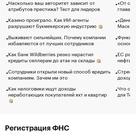
Насколько ваш авторитет зависит от
«От спо
атрибутов престижа? Тест для лидеров
глава к
Казино проиграло. Как ИИ-агенты
«Деньги
разрушают букмекерскую индустрию
Маск в 
Выживают сильнейших. Почему компании
Функции
избавляются от лучших сотрудников
основ э
Как банк Wildberries резко нарастил
ЕС раз
кредиты селлерам до атак на склады
нефти —
Сотрудники открыли новый способ вредить
Стресс 
компаниям. Зачем им это
доходов
Как налоговики ищут доходы
Что обв
неработающих покупателей яхт и квартир
для Tel
Регистрация ФНС