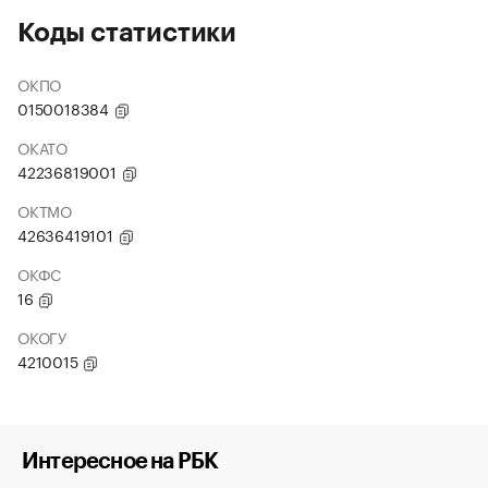
Коды статистики
ОКПО
0150018384
ОКАТО
42236819001
ОКТМО
42636419101
ОКФС
16
ОКОГУ
4210015
Интересное на РБК