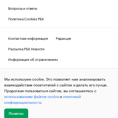
Вопросы и ответы
Политика Cookies РБК
Контактная информация
Редакция
Рассылка РБК Новости
Информация об ограничениях
Правовая информация
О соблюдении авторских прав
Мы используем cookie. Это позволяет нам анализировать
© АО «РОСБИЗНЕСКОНСАЛТИНГ»,
1995–2026.
Сообщения
и материалы информационного агентства «РБК»
взаимодействие посетителей с сайтом и делать его лучше.
(зарегистрировано Федеральной службой по надзору в сфере
Продолжая пользоваться сайтом, вы соглашаетесь с
связи, информационных технологий и массовых
использованием файлов cookie
и
политикой
коммуникаций (Роскомнадзор) 09.12.2015 за номером ИА
№ФС77-63848) сопровождаются пометкой «РБК». Отдельные
конфиденциальности
.
публикации могут содержать информацию,
не предназначенную для пользователей
до 18 лет.
companycardsfeedback@rbc.ru
Понятно