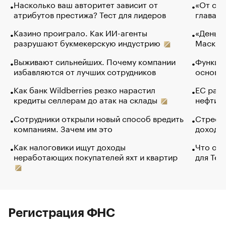
Насколько ваш авторитет зависит от
«От спо
атрибутов престижа? Тест для лидеров
глава к
Казино проиграло. Как ИИ-агенты
«Деньги
разрушают букмекерскую индустрию
Маск в 
Выживают сильнейших. Почему компании
Функции
избавляются от лучших сотрудников
основ э
Как банк Wildberries резко нарастил
ЕС раз
кредиты селлерам до атак на склады
нефти —
Сотрудники открыли новый способ вредить
Стресс 
компаниям. Зачем им это
доходов
Как налоговики ищут доходы
Что обв
неработающих покупателей яхт и квартир
для Tel
Регистрация ФНС