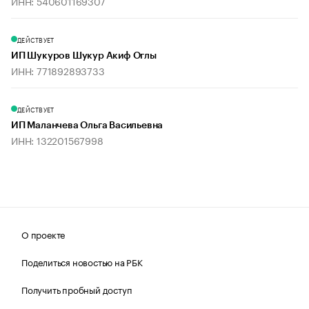
ИНН: 540601169307
ДЕЙСТВУЕТ
ИП Шукуров Шукур Акиф Оглы
ИНН: 771892893733
ДЕЙСТВУЕТ
ИП Маланчева Ольга Васильевна
ИНН: 132201567998
О проекте
Поделиться новостью на РБК
Получить пробный доступ