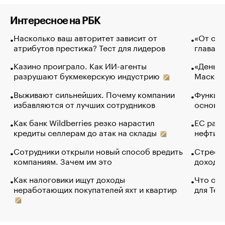
Интересное на РБК
Насколько ваш авторитет зависит от
«От спо
атрибутов престижа? Тест для лидеров
глава к
Казино проиграло. Как ИИ-агенты
«Деньги
разрушают букмекерскую индустрию
Маск в 
Выживают сильнейших. Почему компании
Функции
избавляются от лучших сотрудников
основ э
Как банк Wildberries резко нарастил
ЕС раз
кредиты селлерам до атак на склады
нефти —
Сотрудники открыли новый способ вредить
Стресс 
компаниям. Зачем им это
доходов
Как налоговики ищут доходы
Что обв
неработающих покупателей яхт и квартир
для Tel