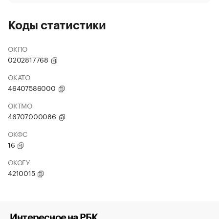
Коды статистики
ОКПО
0202817768
ОКАТО
46407586000
ОКТМО
46707000086
ОКФС
16
ОКОГУ
4210015
Интересное на РБК