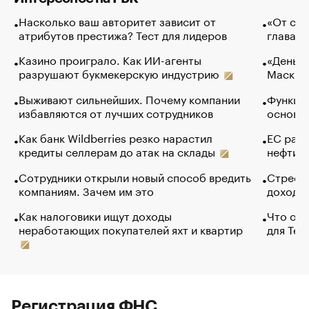
Насколько ваш авторитет зависит от
«От спо
атрибутов престижа? Тест для лидеров
глава к
Казино проиграло. Как ИИ-агенты
«Деньги
разрушают букмекерскую индустрию
Маск в 
Выживают сильнейших. Почему компании
Функции
избавляются от лучших сотрудников
основ э
Как банк Wildberries резко нарастил
ЕС раз
кредиты селлерам до атак на склады
нефти —
Сотрудники открыли новый способ вредить
Стресс 
компаниям. Зачем им это
доходов
Как налоговики ищут доходы
Что обв
неработающих покупателей яхт и квартир
для Tel
Регистрация ФНС