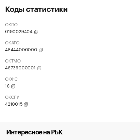
Коды статистики
ОКПО
0190029404
ОКАТО
46444000000
ОКТМО
46739000001
ОКФС
16
ОКОГУ
4210015
Интересное на РБК