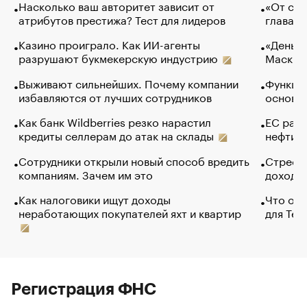
Насколько ваш авторитет зависит от
«От спо
атрибутов престижа? Тест для лидеров
глава к
Казино проиграло. Как ИИ-агенты
«Деньги
разрушают букмекерскую индустрию
Маск в 
Выживают сильнейших. Почему компании
Функции
избавляются от лучших сотрудников
основ э
Как банк Wildberries резко нарастил
ЕС раз
кредиты селлерам до атак на склады
нефти —
Сотрудники открыли новый способ вредить
Стресс 
компаниям. Зачем им это
доходов
Как налоговики ищут доходы
Что обв
неработающих покупателей яхт и квартир
для Tel
Регистрация ФНС