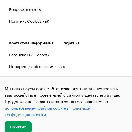
Вопросы и ответы
Политика Cookies РБК
Контактная информация
Редакция
Рассылка РБК Новости
Информация об ограничениях
Правовая информация
О соблюдении авторских прав
Мы используем cookie. Это позволяет нам анализировать
© АО «РОСБИЗНЕСКОНСАЛТИНГ»,
1995–2026.
Сообщения
и материалы информационного агентства «РБК»
взаимодействие посетителей с сайтом и делать его лучше.
(зарегистрировано Федеральной службой по надзору в сфере
Продолжая пользоваться сайтом, вы соглашаетесь с
связи, информационных технологий и массовых
использованием файлов cookie
и
политикой
коммуникаций (Роскомнадзор) 09.12.2015 за номером ИА
№ФС77-63848) сопровождаются пометкой «РБК». Отдельные
конфиденциальности
.
публикации могут содержать информацию,
не предназначенную для пользователей
до 18 лет.
companycardsfeedback@rbc.ru
Понятно