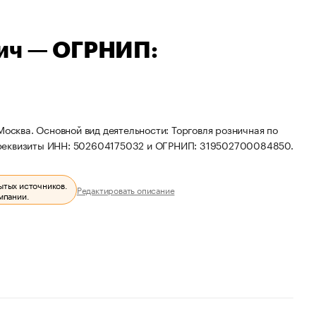
вич — ОГРНИП:
Москва. Основной вид деятельности: Торговля розничная по
 реквизиты ИНН: 502604175032 и ОГРНИП: 319502700084850.
ытых источников.
Редактировать описание
мпании.