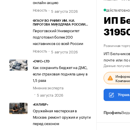
онлайн-акцию
Новость
5 августа 2026
ДЕЙСТВУЕТ
ОБНО
ИП Б
ФГАОУ ВО РНИМУ ИМ. Н.И.
ПИРОГОВА МИНЗДРАВА РОССИИ
(ПИРОГОВСКИЙ УНИВЕРСИТЕТ)
Пироговский Университет
3195
подготовил более 200
наставников со всей России
Розничная торг
Новость
5 августа 2026
ИП Бельчиков
почте или по
«OWC» LTD
Данные получен
Как сохранить бюджет на ДМС,
если страховая подняла цену в
Информац
1,5 раза
Компания
Мнение эксперта
5 августа 2026
Управ
«КАЛИБР»
Оружейная мастерская в
Профиль
Виды
Москве: ремонт оружия и услуги
перед сезоном