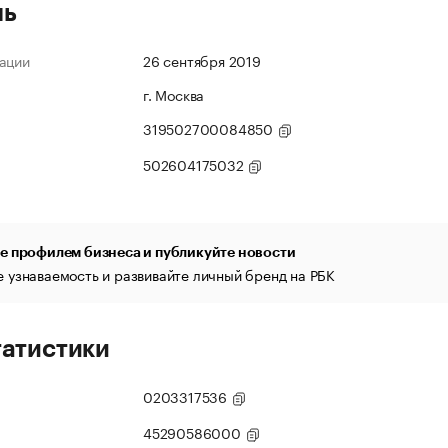
ль
ации
26 сентября 2019
г. Москва
319502700084850
502604175032
е профилем бизнеса и публикуйте новости
 узнаваемость и развивайте личный бренд на РБК
татистики
0203317536
45290586000