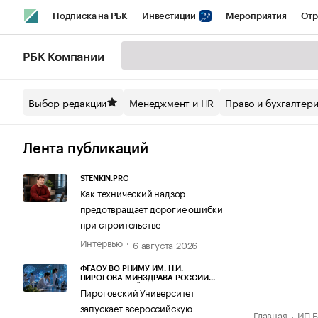
Подписка на РБК
Инвестиции
Мероприятия
Отр
Спорт
Школа управления РБК
РБК Образование
РБ
РБК Компании
Стиль
Крипто
РБК Бизнес-среда
Дискуссионный кл
Выбор редакции
Менеджмент и HR
Право и бухгалтер
Спецпроекты СПб
Конференции СПб
Спецпроекты
Технологии и медиа
Финансы
Рынок наличной валют
Лента публикаций
STENKIN.PRO
Как технический надзор
предотвращает дорогие ошибки
при строительстве
Интервью
6 августа 2026
ФГАОУ ВО РНИМУ ИМ. Н.И.
ПИРОГОВА МИНЗДРАВА РОССИИ
(ПИРОГОВСКИЙ УНИВЕРСИТЕТ)
Пироговский Университет
запускает всероссийскую
Главная
ИП Б