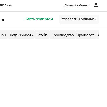
БК Вино
Личный кабинет
Город
Стать экспертом
Управлять компанией
кте
нсы
Недвижимость
Ретейл
Производство
Транспорт
Образ