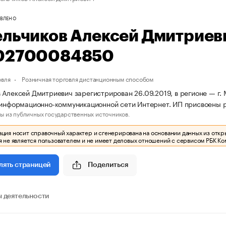
ВЛЕНО
ельчиков Алексей Дмитрие
02700084850
овля
Розничная торговля дистанционным способом
 Алексей Дмитриевич зарегистрирован 26.09.2019, в регионе — г. 
 информационно-коммуникационной сети Интернет. ИП присвоены
ы из публичных государственных источников.
ия носит справочный характер и сгенерирована на основании данных из откр
 не является пользователем и не имеет деловых отношений с сервисом РБК Ко
Поделиться
лять страницей
 деятельности