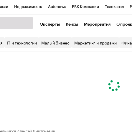
асли
Недвижимость
Autonews
РБК Компании
Телеканал
Р
К Курсы
РБК Life
Тренды
Визионеры
Национальные проекты
Эксперты
Кейсы
Мероприятия
О прое
уб
Исследования
Кредитные рейтинги
Франшизы
Газета
ия
IT и технологии
Малый бизнес
Маркетинг и продажи
Фина
Проверка контрагентов
Политика
Экономика
Бизнес
ы
ельчиков Алексей Дмитриевич