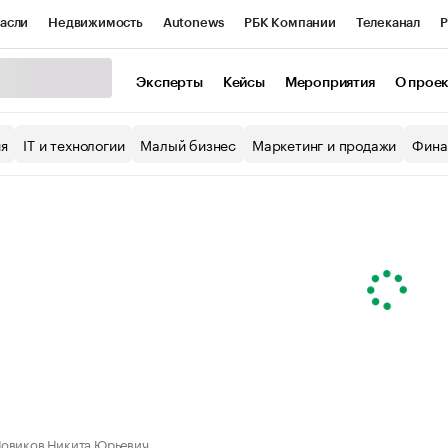
асли
Недвижимость
Autonews
РБК Компании
Телеканал
Р
К Курсы
РБК Life
Тренды
Визионеры
Национальные проекты
Эксперты
Кейсы
Мероприятия
О прое
уб
Исследования
Кредитные рейтинги
Франшизы
Газета
ия
IT и технологии
Малый бизнес
Маркетинг и продажи
Фина
Проверка контрагентов
Политика
Экономика
Бизнес
ы
овиков Никита Юрьевич