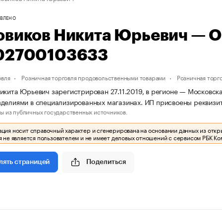
ВЛЕНО
овиков Никита Юрьевич — 
02700103633
овля
Розничная торговля продовольственными товарами
Розничная торг
икита Юрьевич зарегистрирован 27.11.2019, в регионе — Московска
делиями в специализированных магазинах. ИП присвоены реквиз
ы из публичных государственных источников.
ия носит справочный характер и сгенерирована на основании данных из откр
 не является пользователем и не имеет деловых отношений с сервисом РБК Ко
Поделиться
лять страницей