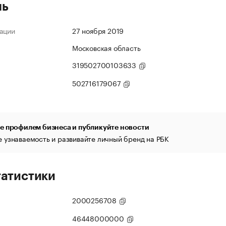
ль
ации
27 ноября 2019
Московская область
319502700103633
502716179067
е профилем бизнеса и публикуйте новости
 узнаваемость и развивайте личный бренд на РБК
татистики
2000256708
46448000000