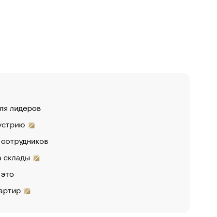
для лидеров
«
дустрию
 сотрудников
на склады
 это
вартир