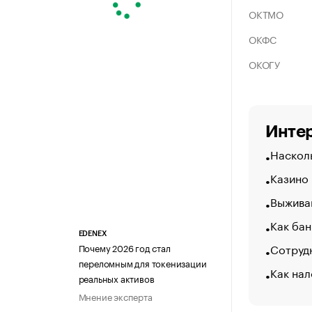
ОКТМО
ОКФС
ОКОГУ
Интер
Насколь
Казино
Выжива
Как бан
EDENEX
Сотрудн
Почему 2026 год стал
переломным для токенизации
Как нал
реальных активов
Мнение эксперта