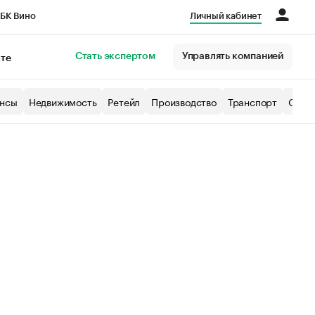
БК Вино
Личный кабинет
Город
Стать экспертом
Управлять компанией
кте
нсы
Недвижимость
Ретейл
Производство
Транспорт
Образ