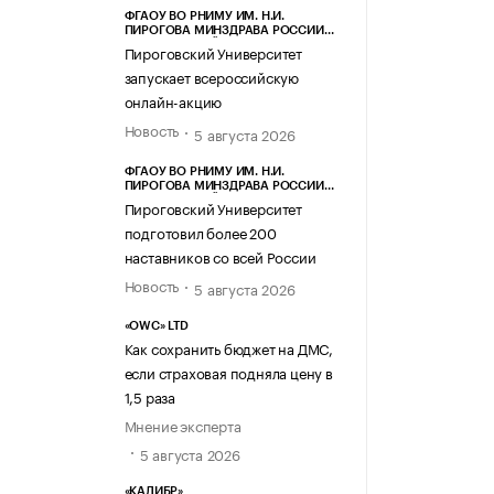
ФГАОУ ВО РНИМУ ИМ. Н.И.
ПИРОГОВА МИНЗДРАВА РОССИИ
(ПИРОГОВСКИЙ УНИВЕРСИТЕТ)
Пироговский Университет
запускает всероссийскую
онлайн-акцию
Новость
5 августа 2026
ФГАОУ ВО РНИМУ ИМ. Н.И.
ПИРОГОВА МИНЗДРАВА РОССИИ
(ПИРОГОВСКИЙ УНИВЕРСИТЕТ)
Пироговский Университет
подготовил более 200
наставников со всей России
Новость
5 августа 2026
«OWC» LTD
Как сохранить бюджет на ДМС,
если страховая подняла цену в
1,5 раза
Мнение эксперта
5 августа 2026
«КАЛИБР»