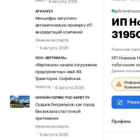
6 августа 2026
ДЕЙСТВУЕТ
ОБНО
АРХАНГЕЛ
Минцифры запустило
ИП Н
автоматическую проверку ИТ-
аккредитаций компаний
3195
Мнение эксперта
6 августа 2026
Розничная торг
ИП Новиков Н
ООО «ВЕРТИКАЛЬ»
табачными из
«Вертикаль» начала погружение
Данные получен
предпроектных свай ЖК
Траектория. Софийская
Информац
Новость
Компания
6 августа 2026
ОНЛАЙН СЕРВИС РОС-БИЛЕТ РУ
Управ
Суздаль без рельсов: как город
без вокзала стал точкой
притяжения
Профиль
Мнение эксперта
6 августа 2026