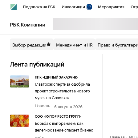
Подписка на РБК
Инвестиции
Мероприятия
Отр
Спорт
Школа управления РБК
РБК Образование
РБ
РБК Компании
Стиль
Крипто
РБК Бизнес-среда
Дискуссионный кл
Выбор редакции
Менеджмент и HR
Право и бухгалтер
Спецпроекты СПб
Конференции СПб
Спецпроекты
Технологии и медиа
Финансы
Рынок наличной валют
Лента публикаций
ППК «ЕДИНЫЙ ЗАКАЗЧИК»
Главгосэкспертиза одобрила
проект строительства нового
музея на Соловках
Новость
6 августа 2026
ООО «КУПОР РЕСТО ГРУПП»
Борьба с выгоранием: как
делегирование спасает бизнес
Главная
ИП Н
Кейс