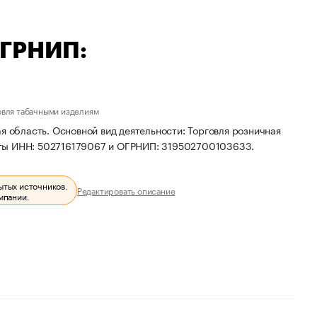
ОГРНИП:
овля табачными изделиям
я область. Основной вид деятельности: Торговля розничная
иты ИНН: 502716179067 и ОГРНИП: 319502700103633.
ытых источников.
Редактировать описание
мпании.