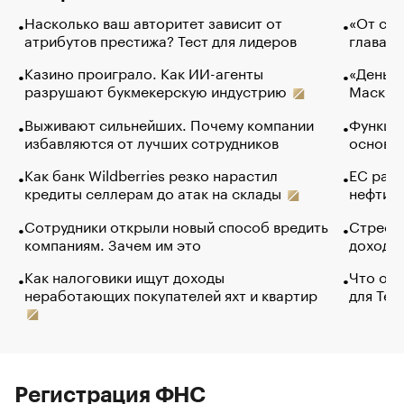
Насколько ваш авторитет зависит от
«От спо
атрибутов престижа? Тест для лидеров
глава к
Казино проиграло. Как ИИ-агенты
«Деньги
разрушают букмекерскую индустрию
Маск в 
Выживают сильнейших. Почему компании
Функции
избавляются от лучших сотрудников
основ э
Как банк Wildberries резко нарастил
ЕС раз
кредиты селлерам до атак на склады
нефти —
Сотрудники открыли новый способ вредить
Стресс 
компаниям. Зачем им это
доходов
Как налоговики ищут доходы
Что обв
неработающих покупателей яхт и квартир
для Tel
Регистрация ФНС