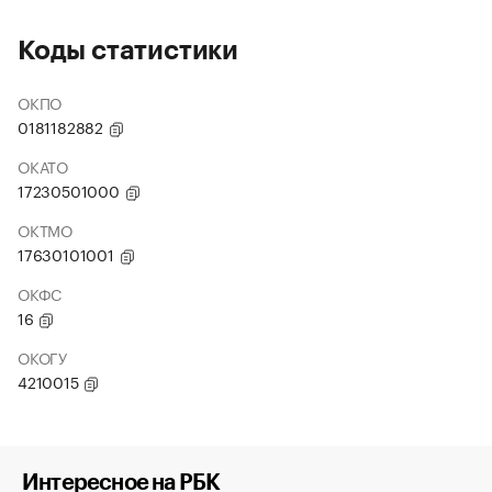
Коды статистики
ОКПО
0181182882
ОКАТО
17230501000
ОКТМО
17630101001
ОКФС
16
ОКОГУ
4210015
Интересное на РБК