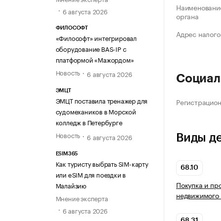
Наименование
6 августа 2026
органа
ФИЛОСОФТ
Адрес налого
«Философт» интегрировал
оборудование BAS-IP с
платформой «Мажордом»
Новость
6 августа 2026
Социал
ЭМЦТ
ЭМЦТ поставила тренажер для
Регистрацио
судомехаников в Морской
колледж в Петербурге
Новость
6 августа 2026
Виды д
ESIM365
Как туристу выбрать SIM-карту
68.10
или eSIM для поездки в
Покупка и пр
Малайзию
недвижимого
Мнение эксперта
6 августа 2026
68.31