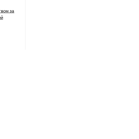
вом за
ой