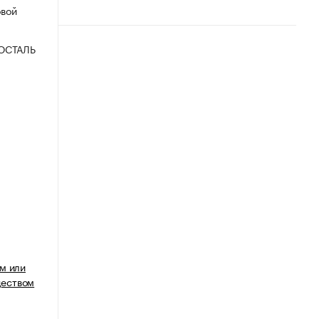
овой
ОСТАЛЬ
м или
еством