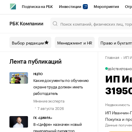
Подписка на РБК
Инвестиции
Мероприятия
Отр
Спорт
Школа управления РБК
РБК Образование
РБ
РБК Компании
Город
Стиль
Крипто
РБК Бизнес-среда
Дискусси
Выбор редакции
Менеджмент и HR
Право и бухгал
Спецпроекты СПб
Конференции СПб
Спецпроекты
Главная
ИП И
Технологии и медиа
Финансы
Рынок наличной валют
Лента публикаций
ДЕЙСТВУЕТ
ОБНО
НЦПО
ИП И
Какие документы по обучению
охране труда должен иметь
3195
работодатель
Мнение эксперта
Недвижимость
7 августа 2026
ИП Иванчин-П
Покупка и п
ГК «ЦИФРА»
В «Цифре» назначен новый
Данные получен
генеральный директор