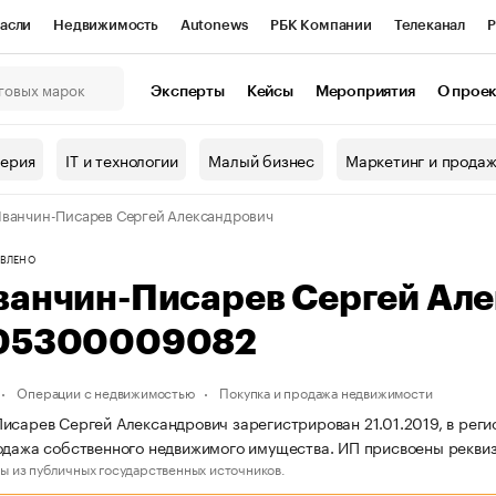
асли
Недвижимость
Autonews
РБК Компании
Телеканал
Р
К Курсы
РБК Life
Тренды
Визионеры
Национальные проекты
Эксперты
Кейсы
Мероприятия
О прое
онный клуб
Исследования
Кредитные рейтинги
Франшизы
Г
терия
IT и технологии
Малый бизнес
Маркетинг и прода
Проверка контрагентов
Политика
Экономика
Бизнес
ванчин-Писарев Сергей Александрович
ы
ВЛЕНО
ванчин-Писарев Сергей Ал
05300009082
Операции с недвижимостью
Покупка и продажа недвижимости
исарев Сергей Александрович зарегистрирован 21.01.2019, в реги
родажа собственного недвижимого имущества. ИП присвоены рекв
ы из публичных государственных источников.