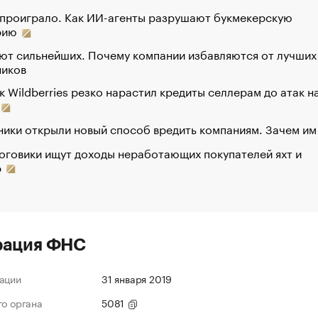
 проиграло. Как ИИ-агенты разрушают букмекерскую
рию
ют сильнейших. Почему компании избавляются от лучших
ников
к Wildberries резко нарастил кредиты селлерам до атак н
ики открыли новый способ вредить компаниям. Зачем им
оговики ищут доходы неработающих покупателей яхт и
р
рация ФНС
ации
31 января 2019
го органа
5081