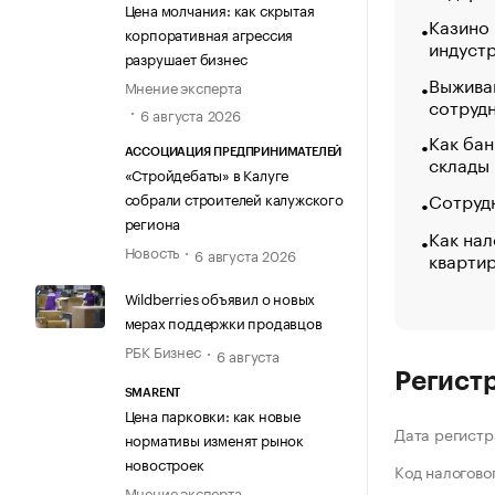
Цена молчания: как скрытая
Казино
корпоративная агрессия
индуст
разрушает бизнес
Выжива
Мнение эксперта
сотруд
6 августа 2026
Как бан
АССОЦИАЦИЯ ПРЕДПРИНИМАТЕЛЕЙ
склады
«Стройдебаты» в Калуге
Сотрудн
собрали строителей калужского
региона
Как нал
Новость
6 августа 2026
кварти
Wildberries объявил о новых
мерах поддержки продавцов
РБК Бизнес
6 августа
Регист
SMARENT
Цена парковки: как новые
Дата регистр
нормативы изменят рынок
новостроек
Код налогово
Мнение эксперта