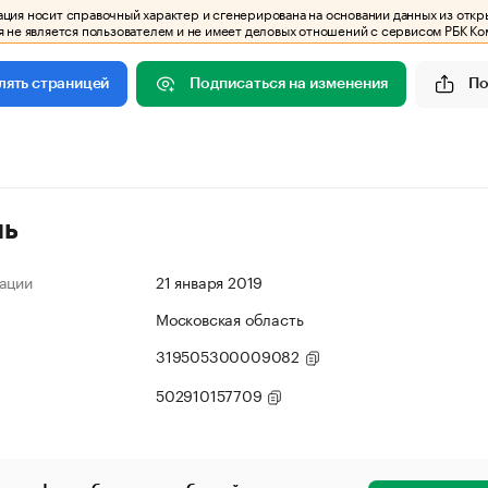
ия носит справочный характер и сгенерирована на основании данных из откр
 не является пользователем и не имеет деловых отношений с сервисом РБК Ко
Подписаться на изменения
По
лять страницей
ль
ации
21 января 2019
Московская область
319505300009082
502910157709