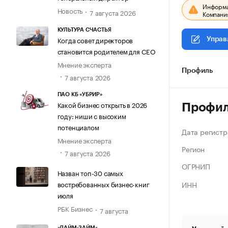
Информац
Новость
7 августа 2026
Компания
КУЛЬТУРА СЧАСТЬЯ
Когда совет директоров
Управ
становится родителем для CEO
Мнение эксперта
Профиль
7 августа 2026
ПАО КБ «УБРИР»
Какой бизнес открыть в 2026
Профи
году: ниши с высоким
потенциалом
Дата регистр
Мнение эксперта
Регион
7 августа 2026
ОГРНИП
Назван топ-30 самых
ИНН
востребованных бизнес-книг
июля
РБК Бизнес
7 августа
«ЛАЙМ-ЗАЙМ»