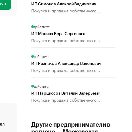
туп
ИП Симонов Алексей Вадимович
Покупка и продажа собственного...
ДЕЙСТВУЕТ
ИП Манина Вера Сергеевна
Покупка и продажа собственного...
ДЕЙСТВУЕТ
ИП Резников Александр Виленович
Покупка и продажа собственного...
ДЕЙСТВУЕТ
ИП Нарциссов Виталий Валерьевич
Покупка и продажа собственного...
ля
«От спорта тело стареет иначе». Как живет глава ко
Другие предприниматели в
создавшей GTA