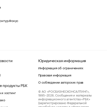
я
Контур.Фокус
овости
Юридическая информация
Информация об ограничениях
d
Правовая информация
О соблюдении авторских прав
е продукты РБК
© АО «РОСБИЗНЕСКОНСАЛТИНГ»,
 и хостинг
1995–2026.
Сообщения и материалы
информационного агентства «РБК»
лако
(зарегистрировано Федеральной
службой по надзору в сфере связи,
шения