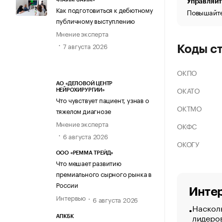
Управляйт
Как подготовиться к дебютному
Повышайте
публичному выступлению
Мнение эксперта
7 августа 2026
Коды с
ОКПО
АО «ДЕЛОВОЙ ЦЕНТР
ОКАТО
НЕЙРОХИРУРГИИ»
Что чувствует пациент, узнав о
ОКТМО
тяжелом диагнозе
Мнение эксперта
ОКФС
6 августа 2026
ОКОГУ
ООО «РЕММА ТРЕЙД»
Что мешает развитию
премиального сырного рынка в
России
Интер
Интервью
6 августа 2026
Насколь
лидеро
АПКБК