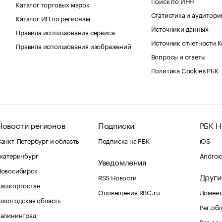
Поиск по ИНН
Каталог торговых марок
Статистика и аудитори
Каталог ИП по регионам
Источники данных
Правила использования сервиса
Источник отчетности 
Правила использования изображений
Вопросы и ответы
Политика Cookies РБК
Новости регионов
Подписки
РБК Н
анкт-Петербург и область
Подписка на РБК
iOS
катеринбург
Androi
Уведомления
Новосибирск
Други
RSS Новости
Башкортостан
Оповещения RBC.ru
Домены
ологодская область
Рег.об
Калининград
Рег.ре