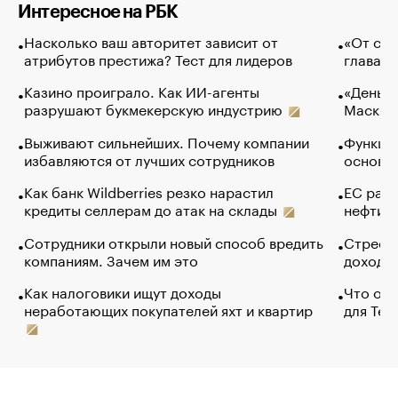
Интересное на РБК
Насколько ваш авторитет зависит от
«От спо
атрибутов престижа? Тест для лидеров
глава к
Казино проиграло. Как ИИ-агенты
«Деньги
разрушают букмекерскую индустрию
Маск в 
Выживают сильнейших. Почему компании
Функции
избавляются от лучших сотрудников
основ э
Как банк Wildberries резко нарастил
ЕС раз
кредиты селлерам до атак на склады
нефти —
Сотрудники открыли новый способ вредить
Стресс 
компаниям. Зачем им это
доходов
Как налоговики ищут доходы
Что обв
неработающих покупателей яхт и квартир
для Tel