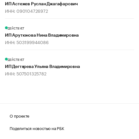
ИП Астежев Руслан Джагафарович
ИНН: 090104726972
ДЕЙСТВУЕТ
ИП Арутюнова Нина Владимировна
ИНН: 503199944086
ДЕЙСТВУЕТ
ИП Дегтярева Ульяна Владимировна
ИНН: 507501325782
О проекте
Поделиться новостью на РБК