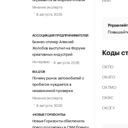
ИНН
Мнение эксперта
8 августа 2026
Управляйт
Повышайте
АССОЦИАЦИЯ ПРЕДПРИНИМАТЕЛЕЙ
Бизнес-спикер Алексей
Жолобов выступил на Форуме
Коды с
креативных индустрий
Интервью
8 августа 2026
ОКПО
RULIZOR
ОКАТО
Почему рынок автомобилей с
пробегом нуждается в
ОКТМО
независимой проверке
ОКФС
Мнение эксперта
8 августа 2026
ОКОГУ
«НОВЫЕ ГОРИЗОНТЫ»
Новые Горизонты обеспечили
пресс-поддержку в СМИ бренду