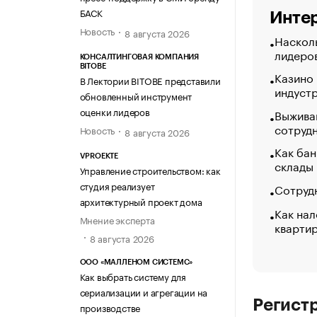
БАСК
Интер
Новость
8 августа 2026
Насколь
лидеро
КОНСАЛТИНГОВАЯ КОМПАНИЯ
BITOBE
Казино
В Лектории BITOBE представили
индуст
обновленный инструмент
оценки лидеров
Выжива
сотруд
Новость
8 августа 2026
Как бан
VPROEKTE
склады
Управление строительством: как
студия реализует
Сотрудн
архитектурный проект дома
Как нал
Мнение эксперта
кварти
8 августа 2026
ООО «МАЛЛЕНОМ СИСТЕМС»
Как выбрать систему для
сериализации и агрегации на
Регист
производстве