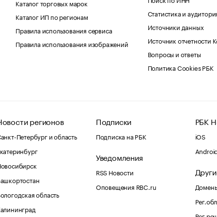
Каталог торговых марок
Статистика и аудитори
Каталог ИП по регионам
Источники данных
Правила использования сервиса
Источник отчетности 
Правила использования изображений
Вопросы и ответы
Политика Cookies РБК
Новости регионов
Подписки
РБК Н
анкт-Петербург и область
Подписка на РБК
iOS
катеринбург
Androi
Уведомления
Новосибирск
Други
RSS Новости
Башкортостан
Оповещения RBC.ru
Домены
ологодская область
Рег.об
Калининград
Рег.ре