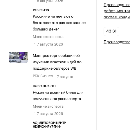
8 августа 2026
Производство
работ, монта
VESPERFIN
Россияне не мечтают о
систем конди
богатстве: что для нас важнее
больших денег
43.31
Мнение эксперта
Производство
7 августа 2026
Минпромторг сообщил об
изучении властями идей по
поддержке селлеров WB
РБК Бизнес
7 августа
ПОВЕСТОК.НЕТ
Нужен ли военный билет для
получения загранпаспорта
Мнение эксперта
7 августа 2026
АО «ДЕЛОВОЙ ЦЕНТР
НЕЙРОХИРУРГИИ»