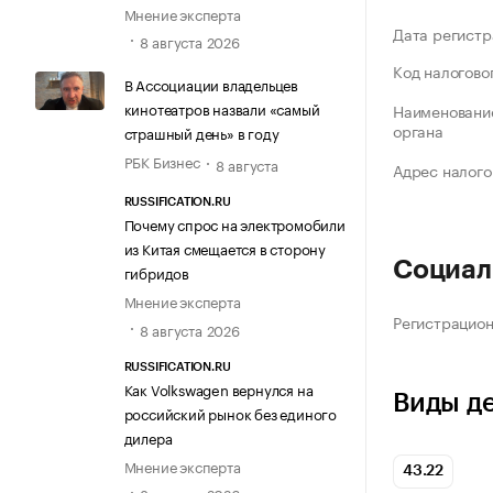
Мнение эксперта
Дата регистр
8 августа 2026
Код налогово
В Ассоциации владельцев
кинотеатров назвали «самый
Наименование
органа
страшный день» в году
РБК Бизнес
8 августа
Адрес налого
RUSSIFICATION.RU
Почему спрос на электромобили
из Китая смещается в сторону
Социал
гибридов
Мнение эксперта
Регистрацио
8 августа 2026
RUSSIFICATION.RU
Как Volkswagen вернулся на
Виды д
российский рынок без единого
дилера
Мнение эксперта
43.22