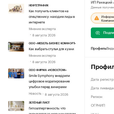
ИП Ракецкий 
НЕФТЕТРАФИК
Данные получен
Как получить клиентов на
спецтехнику: находим лиды в
Информац
Компания
интернете
Мнение эксперта
Подпи
8 августа 2026
ООО «МЕБЕЛЬ БИЗНЕС КОМФОРТ»
Как выбрать стулья для кухни
Профиль
Виды
Мнение эксперта
8 августа 2026
Профи
ООО ФИРМА «НОВОСТОМ»
Smile Symphony внедрили
Дата регистр
цифровое моделирование
улыбки перед винирами
Дата ликвида
Новость
8 августа 2026
Регион
ЗЕЛЁНЫЙ ЛИСТ
ОГРНИП
Гипоаллергенность: что
скрывается за модным словом