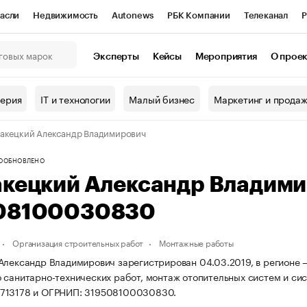
асли
Недвижимость
Autonews
РБК Компании
Телеканал
Р
К Курсы
РБК Life
Тренды
Визионеры
Национальные проекты
Эксперты
Кейсы
Мероприятия
О прое
онный клуб
Исследования
Кредитные рейтинги
Франшизы
Г
терия
IT и технологии
Малый бизнес
Маркетинг и прода
Проверка контрагентов
Политика
Экономика
Бизнес
акецкий Александр Владимирович
ы
О
ОБНОВЛЕНО
акецкий Александр Владим
08100030830
Организация строительных работ
Монтажные работы
Александр Владимирович зарегистрирован 04.03.2019, в регионе —
 санитарно-технических работ, монтаж отопительных систем и си
713178 и ОГРНИП: 319508100030830.