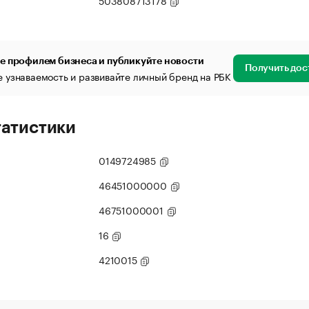
503808713178
е профилем бизнеса и публикуйте новости
Получить дос
 узнаваемость и развивайте личный бренд на РБК
татистики
0149724985
46451000000
46751000001
16
4210015