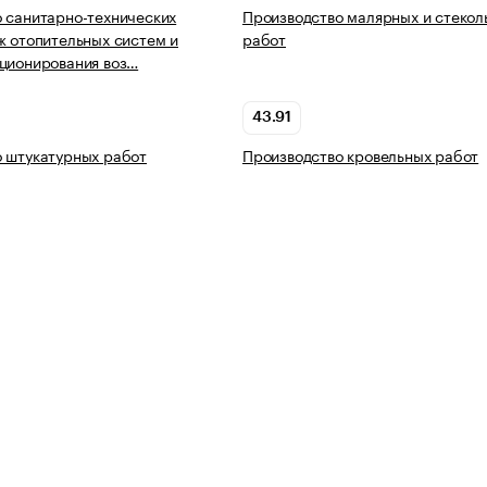
 санитарно-технических
Производство малярных и стекол
ж отопительных систем и
работ
ционирования воз…
43.91
 штукатурных работ
Производство кровельных работ