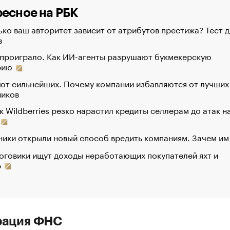
есное на РБК
ко ваш авторитет зависит от атрибутов престижа? Тест д
в
 проиграло. Как ИИ-агенты разрушают букмекерскую
рию
ют сильнейших. Почему компании избавляются от лучших
ников
к Wildberries резко нарастил кредиты селлерам до атак н
ики открыли новый способ вредить компаниям. Зачем им
оговики ищут доходы неработающих покупателей яхт и
р
рация ФНС