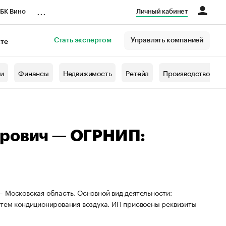
...
БК Вино
Личный кабинет
Стать экспертом
Управлять компанией
кте
азета
жи
Финансы
Недвижимость
Ретейл
Производство
ирович — ОГРНИП:
 Московская область. Основной вид деятельности:
стем кондиционирования воздуха. ИП присвоены реквизиты