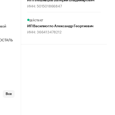
ИП Плешивцев Валерий Владимирович
ИНН: 501501866847
ДЕЙСТВУЕТ
овой
ИП Василиогло Александр Георгиевич
ИНН: 366413478212
ОСТАЛЬ
Все