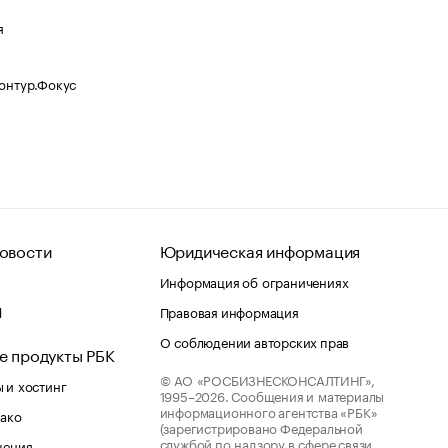
я
Контур.Фокус
овости
Юридическая информация
Информация об ограничениях
d
Правовая информация
О соблюдении авторских прав
е продукты РБК
© АО «РОСБИЗНЕСКОНСАЛТИНГ»,
 и хостинг
1995–2026.
Сообщения и материалы
информационного агентства «РБК»
лако
(зарегистрировано Федеральной
службой по надзору в сфере связи,
шения