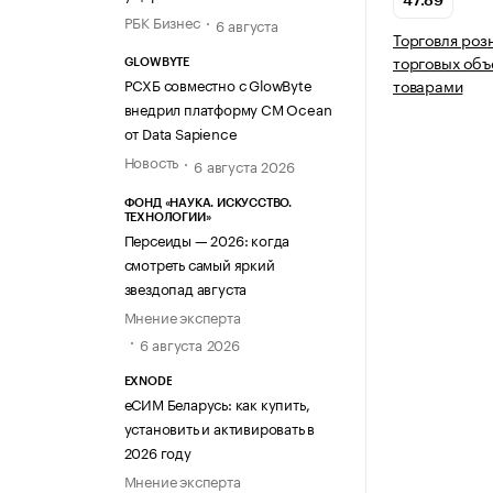
47.89
РБК Бизнес
6 августа
Торговля роз
торговых объ
GLOWBYTE
РСХБ совместно с GlowByte
товарами
внедрил платформу CM Ocean
от Data Sapience
Новость
6 августа 2026
ФОНД «НАУКА. ИСКУССТВО.
ТЕХНОЛОГИИ»
Персеиды — 2026: когда
смотреть самый яркий
звездопад августа
Мнение эксперта
6 августа 2026
EXNODE
еСИМ Беларусь: как купить,
установить и активировать в
2026 году
Мнение эксперта