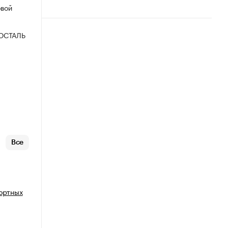
овой
ОСТАЛЬ
Все
портных