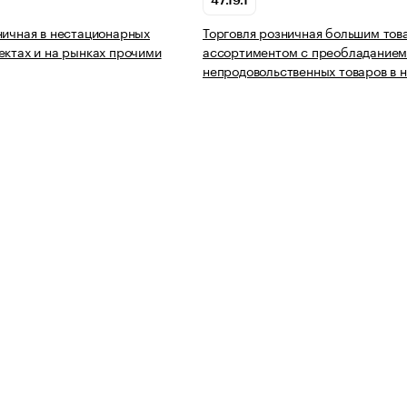
47.19.1
ничная в нестационарных
Торговля розничная большим то
ектах и на рынках прочими
ассортиментом с преобладание
непродовольственных товаров в 