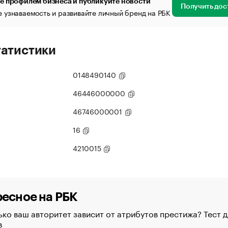
е профилем бизнеса и публикуйте новости
Получить дос
 узнаваемость и развивайте личный бренд на РБК
татистики
0148490140
46446000000
46746000001
16
4210015
есное на РБК
ко ваш авторитет зависит от атрибутов престижа? Тест д
в