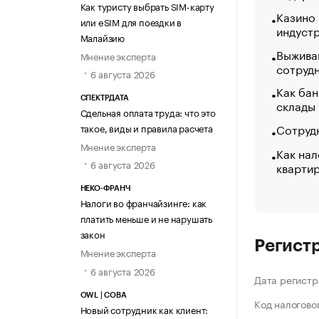
Как туристу выбрать SIM-карту
Казино
или eSIM для поездки в
индуст
Малайзию
Выжива
Мнение эксперта
сотруд
6 августа 2026
Как бан
СПЕКТРДАТА
склады
Сдельная оплата труда: что это
Сотрудн
такое, виды и правила расчета
Мнение эксперта
Как нал
6 августа 2026
кварти
НЕКО-ФРАНЧ
Налоги во франчайзинге: как
платить меньше и не нарушать
закон
Регист
Мнение эксперта
6 августа 2026
Дата регистр
OWL | СОВА
Код налогово
Новый сотрудник как клиент: