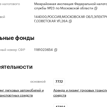
 налогового
Межрайонная инспекция Федеральной налог
службы №23 по Московской области
вой
144000,РОССИЯ,МОСКОВСКАЯ ОБЛ,ЭЛЕКТР
Г,СОВЕТСКАЯ УЛ,26А
ьные фонды
нный номер СФР
1181023654
еятельности
77.12
ОСНОВНОЙ
инг легковых автомобилей и
Аренда и лизинг грузовых транс
ранспортных средств
средств