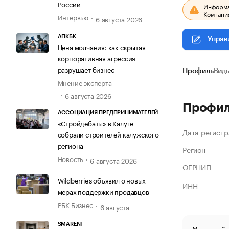
России
Информац
Компания
Интервью
6 августа 2026
АПКБК
Управ
Цена молчания: как скрытая
корпоративная агрессия
разрушает бизнес
Профиль
Виды
Мнение эксперта
6 августа 2026
Профи
АССОЦИАЦИЯ ПРЕДПРИНИМАТЕЛЕЙ
«Стройдебаты» в Калуге
Дата регистр
собрали строителей калужского
региона
Регион
Новость
6 августа 2026
ОГРНИП
Wildberries объявил о новых
ИНН
мерах поддержки продавцов
РБК Бизнес
6 августа
SMARENT