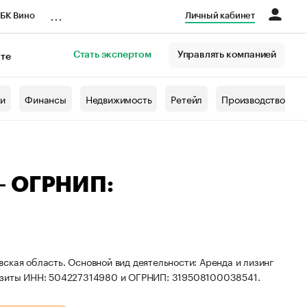
...
БК Вино
Личный кабинет
Стать экспертом
Управлять компанией
кте
азета
жи
Финансы
Недвижимость
Ретейл
Производство
— ОГРНИП:
ская область. Основной вид деятельности: Аренда и лизинг
визиты ИНН: 504227314980 и ОГРНИП: 319508100038541.