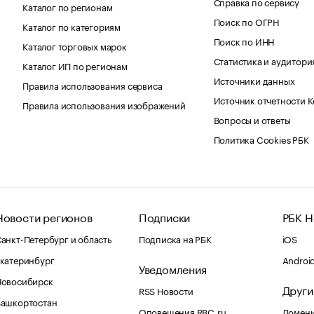
Справка по сервису
Каталог по регионам
Поиск по ОГРН
Каталог по категориям
Поиск по ИНН
Каталог торговых марок
Статистика и аудитори
Каталог ИП по регионам
Источники данных
Правила использования сервиса
Источник отчетности 
Правила использования изображений
Вопросы и ответы
Политика Cookies РБК
Новости регионов
Подписки
РБК Н
анкт-Петербург и область
Подписка на РБК
iOS
катеринбург
Androi
Уведомления
Новосибирск
Други
RSS Новости
Башкортостан
Оповещения RBC.ru
Домены