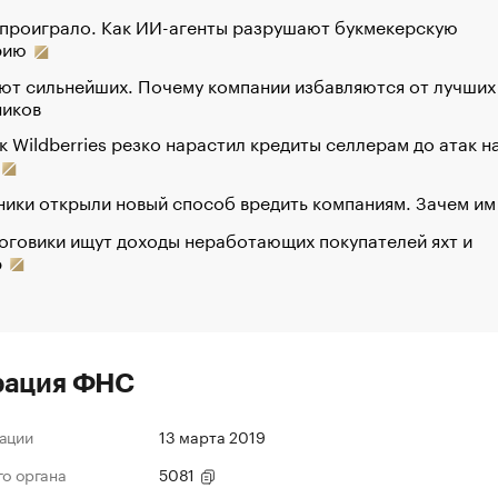
 проиграло. Как ИИ-агенты разрушают букмекерскую
рию
ют сильнейших. Почему компании избавляются от лучших
ников
к Wildberries резко нарастил кредиты селлерам до атак н
ики открыли новый способ вредить компаниям. Зачем им
оговики ищут доходы неработающих покупателей яхт и
р
рация ФНС
ации
13 марта 2019
го органа
5081