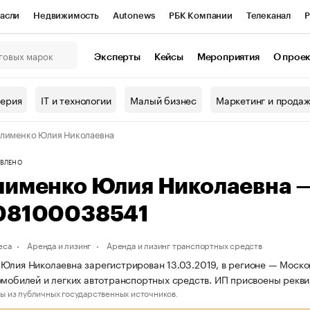
асли
Недвижимость
Autonews
РБК Компании
Телеканал
Р
К Курсы
РБК Life
Тренды
Визионеры
Национальные проекты
Эксперты
Кейсы
Мероприятия
О прое
онный клуб
Исследования
Кредитные рейтинги
Франшизы
Г
терия
IT и технологии
Малый бизнес
Маркетинг и прода
Проверка контрагентов
Политика
Экономика
Бизнес
лименко Юлия Николаевна
ы
ВЛЕНО
лименко Юлия Николаевна 
08100038541
еса
Аренда и лизинг
Аренда и лизинг транспортных средств
Юлия Николаевна зарегистрирован 13.03.2019, в регионе — Москов
омобилей и легких автотранспортных средств. ИП присвоены рек
ы из публичных государственных источников.