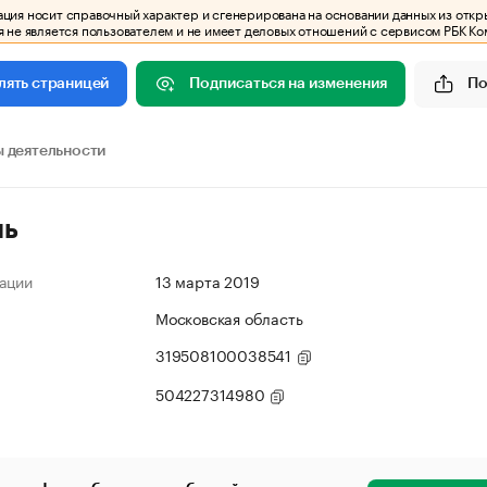
ия носит справочный характер и сгенерирована на основании данных из откр
 не является пользователем и не имеет деловых отношений с сервисом РБК Ко
Подписаться на изменения
По
лять страницей
 деятельности
ль
ации
13 марта 2019
Московская область
319508100038541
504227314980