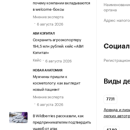
почему компании вкладываются
Наименование
в welcome-боксы
органа
Мнение эксперта
Адрес налого
6 августа 2026
АВИ КЭПИТАЛ
Сохранить агроэкспортеру
194,5 млн рублей: кейс «АВИ
Социал
Кэпитал»
Кейс
Регистрацио
6 августа 2026
НОВАЯ АНАТОМИЯ
Мужчины пришли к
Виды д
косметологу: как выглядит
новый пациент
Мнение эксперта
77.11
6 августа 2026
Аренда и лиз
легких автот
В Wildberries рассказали, как
предпринимателям подтвердить
ущерб от атак