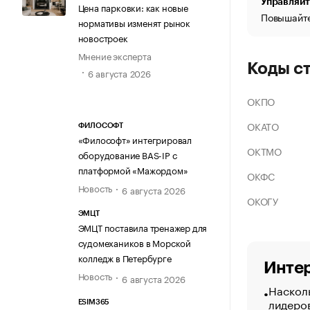
Управляйт
Цена парковки: как новые
Повышайте
нормативы изменят рынок
новостроек
Мнение эксперта
Коды с
6 августа 2026
ОКПО
ОКАТО
ФИЛОСОФТ
«Философт» интегрировал
ОКТМО
оборудование BAS-IP с
платформой «Мажордом»
ОКФС
Новость
6 августа 2026
ОКОГУ
ЭМЦТ
ЭМЦТ поставила тренажер для
судомехаников в Морской
колледж в Петербурге
Интер
Новость
6 августа 2026
Насколь
лидеро
ESIM365