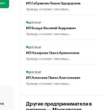
туп
ИП Габриелян Лиана Эдуардовна
Аренда и лизинг легковых...
ДЕЙСТВУЕТ
ИП Бощук Василий Андреевич
Аренда и лизинг легковых...
ДЕЙСТВУЕТ
ИП Назарова Ольга Аризоловна
Аренда и лизинг легковых...
ДЕЙСТВУЕТ
ИП Алексеев Павел Анатольевич
Аренда и лизинг легковых...
ля
«От спорта тело стареет иначе». Как живет глава ко
Другие предприниматели в
создавшей GTA