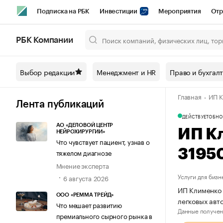
Подписка на РБК
Инвестиции
Мероприятия
Отр
Спорт
Школа управления РБК
РБК Образование
РБ
РБК Компании
Город
Стиль
Крипто
РБК Бизнес-среда
Дискусси
Выбор редакции
Менеджмент и HR
Право и бухгал
Спецпроекты СПб
Конференции СПб
Спецпроекты
Главная
ИП К
Технологии и медиа
Финансы
Рынок наличной валют
Лента публикаций
ДЕЙСТВУЕТ
ОБНО
АО «ДЕЛОВОЙ ЦЕНТР
ИП К
НЕЙРОХИРУРГИИ»
Что чувствует пациент, узнав о
3195
тяжелом диагнозе
Мнение эксперта
Услуги для бизн
6 августа 2026
ИП Клименко 
ООО «РЕММА ТРЕЙД»
легковых авт
Что мешает развитию
Данные получен
премиального сырного рынка в