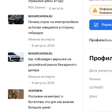
страшный день» в году
РБК Бизнес
8 августа
Информац
Компания
RUSSIFICATION.RU
Почему спрос на электромобили
Управ
из Китая смещается в сторону
гибридов
Мнение эксперта
Профиль
Виды
8 августа 2026
RUSSIFICATION.RU
Профи
Как Volkswagen вернулся на
российский рынок без единого
дилера
Дата регистр
Мнение эксперта
Регион
8 августа 2026
ОГРНИП
VESPERFIN
ИНН
Россияне не мечтают о
богатстве: что для нас важнее
больших денег