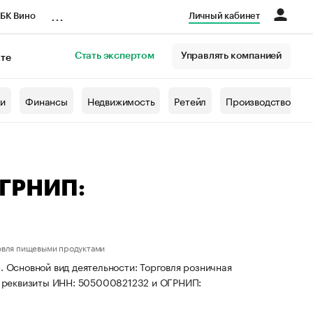
...
БК Вино
Личный кабинет
Стать экспертом
Управлять компанией
кте
азета
жи
Финансы
Недвижимость
Ретейл
Производство
ОГРНИП:
овля пищевыми продуктами
. Основной вид деятельности: Торговля розничная
 реквизиты ИНН: 505000821232 и ОГРНИП: