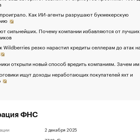
в
 проиграло. Как ИИ-агенты разрушают букмекерскую
рию
ют сильнейших. Почему компании избавляются от лучших
ников
к Wildberries резко нарастил кредиты селлерам до атак н
ики открыли новый способ вредить компаниям. Зачем им
оговики ищут доходы неработающих покупателей яхт и
р
рация ФНС
ации
2 декабря 2025