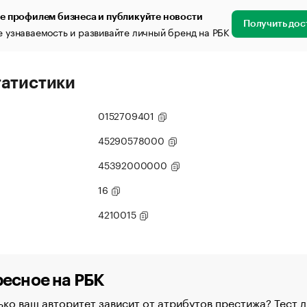
е профилем бизнеса и публикуйте новости
Получить дос
 узнаваемость и развивайте личный бренд на РБК
татистики
0152709401
45290578000
45392000000
16
4210015
есное на РБК
ко ваш авторитет зависит от атрибутов престижа? Тест д