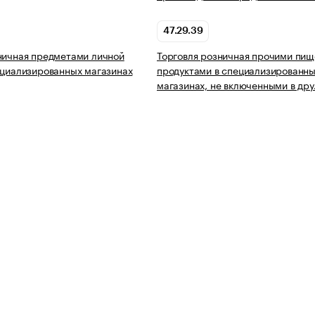
47.29.39
ничная предметами личной
Торговля розничная прочими пи
ециализированных магазинах
продуктами в специализированн
магазинах, не включенными в др