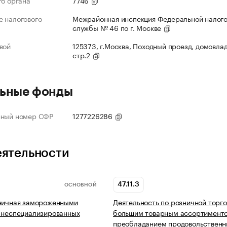
го органа
7746
 налогового
Межрайонная инспекция Федеральной налог
службы № 46 по г. Москве
вой
125373, г.Москва, Походный проезд, домовлад
стр.2
ьные фонды
нный номер СФР
1277226286
еятельности
47.11.3
ОСНОВНОЙ
зничная замороженными
Деятельность по розничной торг
 неспециализированных
большим товарным ассортимент
преобладанием продовольствен