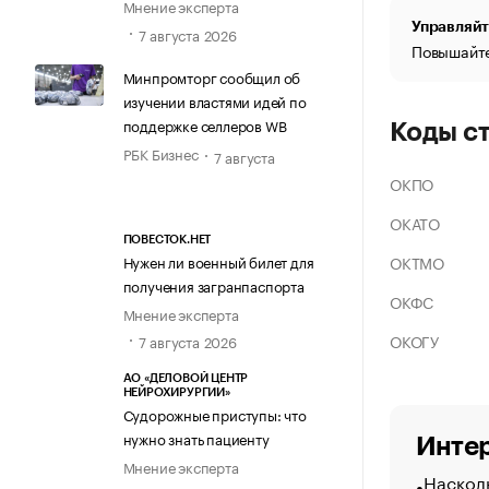
Мнение эксперта
Управляйт
7 августа 2026
Повышайте
Минпромторг сообщил об
изучении властями идей по
поддержке селлеров WB
Коды с
РБК Бизнес
7 августа
ОКПО
ОКАТО
ПОВЕСТОК.НЕТ
ОКТМО
Нужен ли военный билет для
получения загранпаспорта
ОКФС
Мнение эксперта
ОКОГУ
7 августа 2026
АО «ДЕЛОВОЙ ЦЕНТР
НЕЙРОХИРУРГИИ»
Судорожные приступы: что
нужно знать пациенту
Интер
Мнение эксперта
Насколь