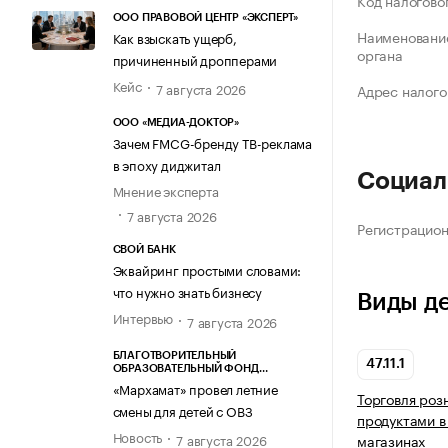
Код налогово
ООО ПРАВОВОЙ ЦЕНТР «ЭКСПЕРТ»
Наименование
Как взыскать ущерб,
органа
причиненный дропперами
Кейс
7 августа 2026
Адрес налого
ООО «МЕДИА-ДОКТОР»
Зачем FMCG-бренду ТВ-реклама
в эпоху диджитал
Социал
Мнение эксперта
7 августа 2026
Регистрацио
СВОЙ БАНК
Эквайринг простыми словами:
что нужно знать бизнесу
Виды д
Интервью
7 августа 2026
БЛАГОТВОРИТЕЛЬНЫЙ
47.11.1
ОБРАЗОВАТЕЛЬНЫЙ ФОНД
«МАРХАМАТ»
«Мархамат» провел летние
Торговля ро
смены для детей с ОВЗ
продуктами в
Новость
7 августа 2026
магазинах