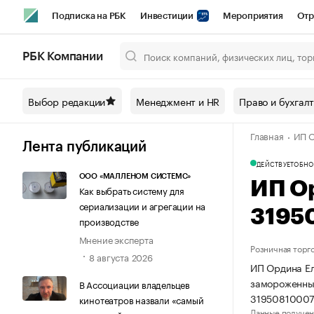
Подписка на РБК
Инвестиции
Мероприятия
Отр
Спорт
Школа управления РБК
РБК Образование
РБ
РБК Компании
Город
Стиль
Крипто
РБК Бизнес-среда
Дискусси
Выбор редакции
Менеджмент и HR
Право и бухгал
Спецпроекты СПб
Конференции СПб
Спецпроекты
Главная
ИП О
Технологии и медиа
Финансы
Рынок наличной валют
Лента публикаций
ДЕЙСТВУЕТ
ОБНО
ООО «МАЛЛЕНОМ СИСТЕМС»
ИП О
Как выбрать систему для
сериализации и агрегации на
3195
производстве
Мнение эксперта
Розничная торг
8 августа 2026
ИП Ордина Ел
замороженны
В Ассоциации владельцев
31950810007
кинотеатров назвали «самый
Данные получен