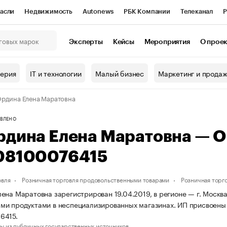
асли
Недвижимость
Autonews
РБК Компании
Телеканал
Р
К Курсы
РБК Life
Тренды
Визионеры
Национальные проекты
Эксперты
Кейсы
Мероприятия
О прое
онный клуб
Исследования
Кредитные рейтинги
Франшизы
Г
терия
IT и технологии
Малый бизнес
Маркетинг и прода
Проверка контрагентов
Политика
Экономика
Бизнес
рдина Елена Маратовна
ы
ВЛЕНО
рдина Елена Маратовна — 
08100076415
овля
Розничная торговля продовольственными товарами
Розничная торг
ена Маратовна зарегистрирован 19.04.2019, в регионе — г. Москва
ми продуктами в неспециализированных магазинах. ИП присвоены
6415.
ы из публичных государственных источников.