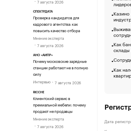
7 августа 2026
лидеро
Казино
СПЕКТРДАТА
Проверка кандидатов для
индуст
кадрового агентства: как
Выжива
повысить качество отбора
сотруд
Мнение эксперта
Как бан
7 августа 2026
склады
АНО «АИПР»
Сотрудн
Почему московские зарядные
станции работают не в полную
Как нал
силу
кварти
Интервью
7 августа 2026
RICCHE
Клиентский сервис в
премиальной мебели: почему
Регист
продают не продавцы
Мнение эксперта
Дата регистр
7 августа 2026