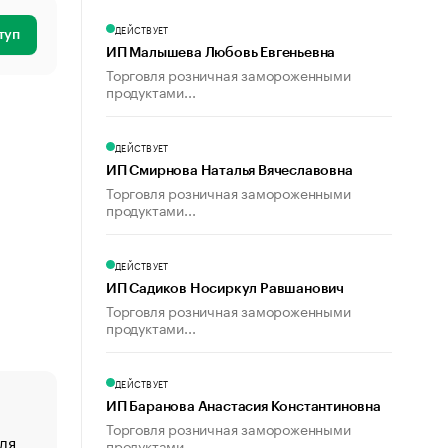
ДЕЙСТВУЕТ
туп
ИП Малышева Любовь Евгеньевна
Торговля розничная замороженными
продуктами...
ДЕЙСТВУЕТ
ИП Смирнова Наталья Вячеславовна
Торговля розничная замороженными
продуктами...
ДЕЙСТВУЕТ
ИП Садиков Носиркул Равшанович
Торговля розничная замороженными
продуктами...
ДЕЙСТВУЕТ
ИП Баранова Анастасия Константиновна
Торговля розничная замороженными
ля
«От спорта тело стареет иначе». Как живет глава ко
продуктами...