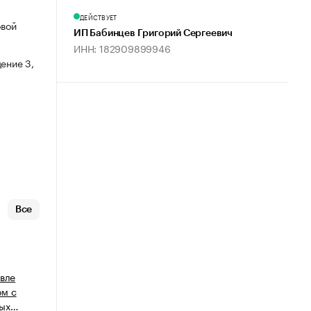
ДЕЙСТВУЕТ
овой
ИП Бабинцев Григорий Сергеевич
ИНН: 182909899946
ение 3,
Все
овле
ом с
ных…