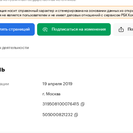
ия носит справочный характер и сгенерирована на основании данных из откр
 не является пользователем и не имеет деловых отношений с сервисом РБК Ко
Подписаться на изменения
По
лять страницей
 деятельности
ль
ации
19 апреля 2019
г. Москва
319508100076415
505000821232