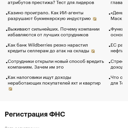
атрибутов престижа? Тест для лидеров
глава к
Казино проиграло. Как ИИ-агенты
«Деньги
разрушают букмекерскую индустрию
Маск в 
Выживают сильнейших. Почему компании
Функции
избавляются от лучших сотрудников
основ э
Как банк Wildberries резко нарастил
ЕС раз
кредиты селлерам до атак на склады
нефти —
Сотрудники открыли новый способ вредить
Стресс 
компаниям. Зачем им это
доходов
Как налоговики ищут доходы
Что обв
неработающих покупателей яхт и квартир
для Tel
Регистрация ФНС
Дата регистрации