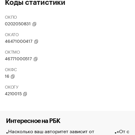
Коды статистики
ОКПО
0202050831
ОКАТО
46471000417
ОКТМО
46771000517
ОКФС
16
ОКОГУ
4210015
Интересное на РБК
Насколько ваш авторитет зависит от
«От спо