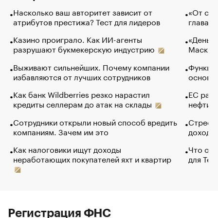
Насколько ваш авторитет зависит от
«От спо
атрибутов престижа? Тест для лидеров
глава к
Казино проиграло. Как ИИ-агенты
«Деньги
разрушают букмекерскую индустрию
Маск в 
Выживают сильнейших. Почему компании
Функции
избавляются от лучших сотрудников
основ э
Как банк Wildberries резко нарастил
ЕС раз
кредиты селлерам до атак на склады
нефти —
Сотрудники открыли новый способ вредить
Стресс 
компаниям. Зачем им это
доходов
Как налоговики ищут доходы
Что обв
неработающих покупателей яхт и квартир
для Tel
Регистрация ФНС