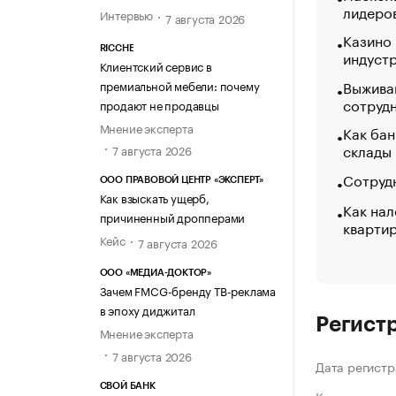
лидеро
Интервью
7 августа 2026
Казино
RICCHE
индуст
Клиентский сервис в
Выжива
премиальной мебели: почему
сотруд
продают не продавцы
Мнение эксперта
Как бан
склады
7 августа 2026
Сотрудн
ООО ПРАВОВОЙ ЦЕНТР «ЭКСПЕРТ»
Как взыскать ущерб,
Как нал
причиненный дропперами
кварти
Кейс
7 августа 2026
ООО «МЕДИА-ДОКТОР»
Зачем FMCG-бренду ТВ-реклама
в эпоху диджитал
Регист
Мнение эксперта
7 августа 2026
Дата регистр
СВОЙ БАНК