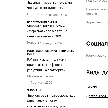
Код налогово
Эквайринг простыми словами:
что нужно знать бизнесу
Наименование
органа
Интервью
7 августа 2026
Адрес налого
БЛАГОТВОРИТЕЛЬНЫЙ
ОБРАЗОВАТЕЛЬНЫЙ ФОНД
«МАРХАМАТ»
«Мархамат» провел летние
смены для детей с ОВЗ
Новость
7 августа 2026
Социал
ИССЛЕДОВАТЕЛЬСКИЙ ЦЕНТР «АБП»
Регистрацио
(ABL)
Рейтинг как капитал: кому
принадлежит цифровая
репутация на платформах
Виды д
Мнение эксперта
7 августа 2026
49.32
SERVICEPIPE
Эшелонированная оборона: как
Деятельность
защищать бизнес от
современных киберугроз