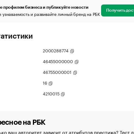
е профилем бизнеса и публикуйте новости
Получить дос
 узнаваемость и развивайте личный бренд на РБК
татистики
2000288774
46455000000
46755000001
16
4210015
есное на РБК
ко ваш авторитет зависит от атрибутов престижа? Тест д