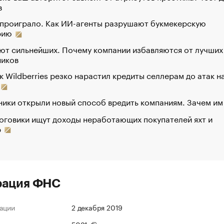
в
 проиграло. Как ИИ-агенты разрушают букмекерскую
рию
ют сильнейших. Почему компании избавляются от лучших
ников
к Wildberries резко нарастил кредиты селлерам до атак н
ики открыли новый способ вредить компаниям. Зачем им
оговики ищут доходы неработающих покупателей яхт и
р
рация ФНС
ации
2 декабря 2019