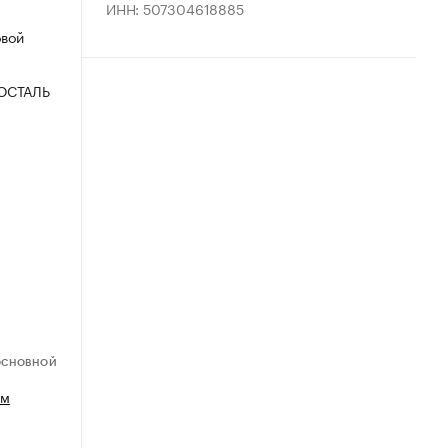
ИНН: 507304618885
овой
ОСТАЛЬ
ОСНОВНОЙ
ем