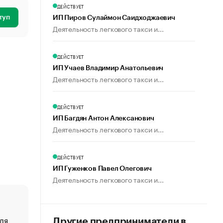
ДЕЙСТВУЕТ
туп
ИП Пиров Сулаймон Саидходжаевич
Деятельность легкового такси и...
ДЕЙСТВУЕТ
ИП Учаев Владимир Анатольевич
Деятельность легкового такси и...
ДЕЙСТВУЕТ
ИП Багдян Антон Алексанович
Деятельность легкового такси и...
ДЕЙСТВУЕТ
ИП Гуженков Павел Олегович
Деятельность легкового такси и...
ля
«От спорта тело стареет иначе». Как живет глава ко
Другие предприниматели в