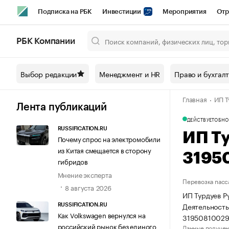
Подписка на РБК
Инвестиции
Мероприятия
Отр
Спорт
Школа управления РБК
РБК Образование
РБ
РБК Компании
Город
Стиль
Крипто
РБК Бизнес-среда
Дискусси
Выбор редакции
Менеджмент и HR
Право и бухгал
Спецпроекты СПб
Конференции СПб
Спецпроекты
Главная
ИП Т
Технологии и медиа
Финансы
Рынок наличной валют
Лента публикаций
ДЕЙСТВУЕТ
ОБНО
RUSSIFICATION.RU
ИП Т
Почему спрос на электромобили
из Китая смещается в сторону
3195
гибридов
Мнение эксперта
Перевозка пасс
8 августа 2026
ИП Турдуев Р
Деятельность
RUSSIFICATION.RU
Как Volkswagen вернулся на
31950810029
российский рынок без единого
Данные получен