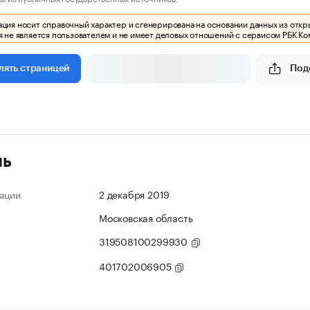
ия носит справочный характер и сгенерирована на основании данных из откр
 не является пользователем и не имеет деловых отношений с сервисом РБК Ко
Под
лять страницей
ль
ации
2 декабря 2019
Московская область
319508100299930
401702006905