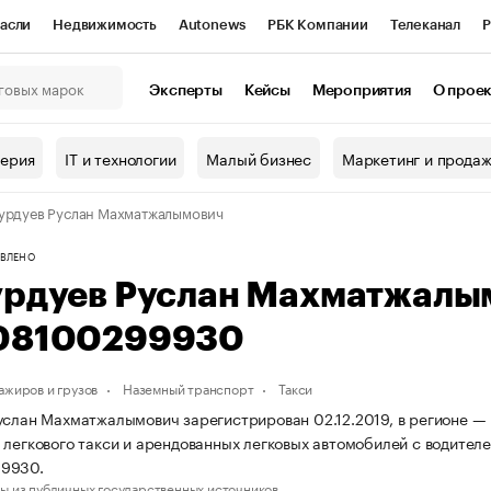
асли
Недвижимость
Autonews
РБК Компании
Телеканал
Р
К Курсы
РБК Life
Тренды
Визионеры
Национальные проекты
Эксперты
Кейсы
Мероприятия
О прое
онный клуб
Исследования
Кредитные рейтинги
Франшизы
Г
терия
IT и технологии
Малый бизнес
Маркетинг и прода
Проверка контрагентов
Политика
Экономика
Бизнес
урдуев Руслан Махматжалымович
ы
ВЛЕНО
урдуев Руслан Махматжалы
08100299930
ажиров и грузов
Наземный транспорт
Такси
услан Махматжалымович зарегистрирован 02.12.2019, в регионе — 
 легкового такси и арендованных легковых автомобилей с водит
9930.
ы из публичных государственных источников.