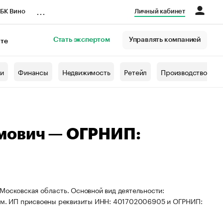
...
БК Вино
Личный кабинет
Стать экспертом
Управлять компанией
кте
азета
жи
Финансы
Недвижимость
Ретейл
Производство
мович — ОГРНИП:
Московская область. Основной вид деятельности:
елем. ИП присвоены реквизиты ИНН: 401702006905 и ОГРНИП: