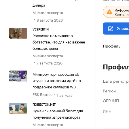
дилера
Информац
Мнение эксперта
Компания
8 августа 2026
Управ
VESPERFIN
Россияне не мечтают о
богатстве: что для нас важнее
Профиль
больших денег
Мнение эксперта
7 августа 2026
Профи
Минпромторг сообщил об
изучении властями идей по
Дата регистр
поддержке селлеров WB
Регион
РБК Бизнес
7 августа
ОГРНИП
ПОВЕСТОК.НЕТ
ИНН
Нужен ли военный билет для
получения загранпаспорта
Мнение эксперта