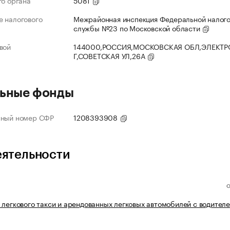
го органа
5081
 налогового
Межрайонная инспекция Федеральной налог
службы №23 по Московской области
вой
144000,РОССИЯ,МОСКОВСКАЯ ОБЛ,ЭЛЕКТР
Г,СОВЕТСКАЯ УЛ,26А
ьные фонды
нный номер СФР
1208393908
еятельности
 легкового такси и арендованных легковых автомобилей с водител