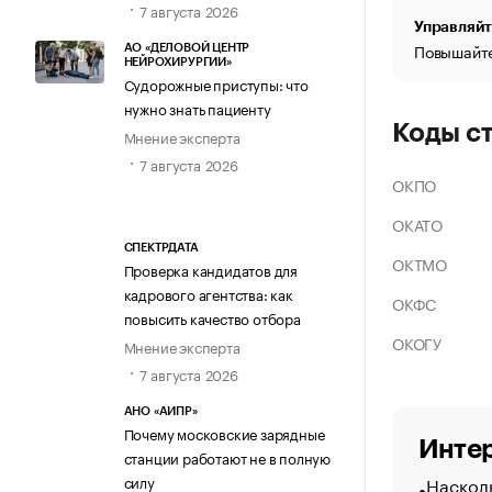
7 августа 2026
Управляйт
Повышайте
АО «ДЕЛОВОЙ ЦЕНТР
НЕЙРОХИРУРГИИ»
Судорожные приступы: что
нужно знать пациенту
Коды с
Мнение эксперта
7 августа 2026
ОКПО
ОКАТО
СПЕКТРДАТА
ОКТМО
Проверка кандидатов для
кадрового агентства: как
ОКФС
повысить качество отбора
ОКОГУ
Мнение эксперта
7 августа 2026
АНО «АИПР»
Почему московские зарядные
Интер
станции работают не в полную
Насколь
силу