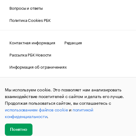
Вопросы и ответы
Политика Cookies РБК
Контактная информация
Редакция
Рассылка РБК Новости
Информация об ограничениях
Правовая информация
О соблюдении авторских прав
Мы используем cookie. Это позволяет нам анализировать
© АО «РОСБИЗНЕСКОНСАЛТИНГ»,
1995–2026.
Сообщения
и материалы информационного агентства «РБК»
взаимодействие посетителей с сайтом и делать его лучше.
(зарегистрировано Федеральной службой по надзору в сфере
Продолжая пользоваться сайтом, вы соглашаетесь с
связи, информационных технологий и массовых
использованием файлов cookie
и
политикой
коммуникаций (Роскомнадзор) 09.12.2015 за номером ИА
№ФС77-63848) сопровождаются пометкой «РБК». Отдельные
конфиденциальности
.
публикации могут содержать информацию,
не предназначенную для пользователей
до 18 лет.
companycardsfeedback@rbc.ru
Понятно