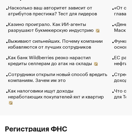
Насколько ваш авторитет зависит от
«От спо
атрибутов престижа? Тест для лидеров
глава к
Казино проиграло. Как ИИ-агенты
«Деньги
разрушают букмекерскую индустрию
Маск в 
Выживают сильнейших. Почему компании
Функции
избавляются от лучших сотрудников
основ э
Как банк Wildberries резко нарастил
ЕС раз
кредиты селлерам до атак на склады
нефти —
Сотрудники открыли новый способ вредить
Стресс 
компаниям. Зачем им это
доходов
Как налоговики ищут доходы
Что обв
неработающих покупателей яхт и квартир
для Tel
Регистрация ФНС