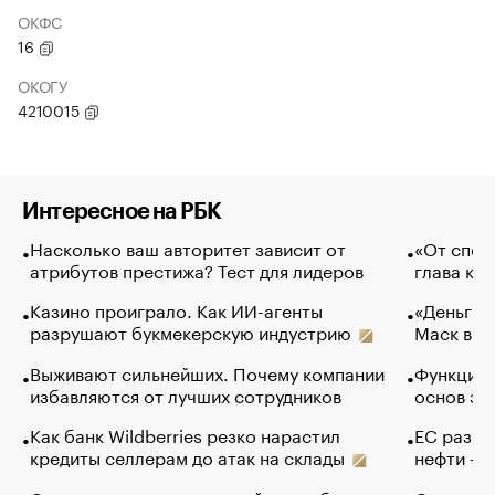
ОКФС
16
ОКОГУ
4210015
Интересное на РБК
Насколько ваш авторитет зависит от
«От спор
атрибутов престижа? Тест для лидеров
глава ко
Казино проиграло. Как ИИ-агенты
«Деньги б
разрушают букмекерскую индустрию
Маск в и
Выживают сильнейших. Почему компании
Функции 
избавляются от лучших сотрудников
основ эф
Как банк Wildberries резко нарастил
ЕС разре
кредиты селлерам до атак на склады
нефти — 